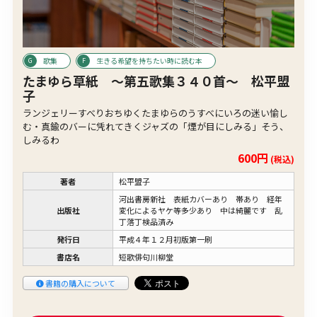
歌集
生きる希望を持ちたい時に読む本
たまゆら草紙 〜第五歌集３４０首〜 松平盟
子
ランジェリーすべりおちゆくたまゆらのうすべにいろの迷い愉し
む・真鍮のバーに凭れてきくジャズの「煙が目にしみる」そう、
しみるわ
600円
(税込)
著者
松平盟子
河出書房新社 表紙カバーあり 帯あり 経年
出版社
変化によるヤケ等多少あり 中は綺麗です 乱
丁落丁検品済み
発行日
平成４年１２月初版第一刷
書店名
短歌俳句川柳堂
書籍の購入について