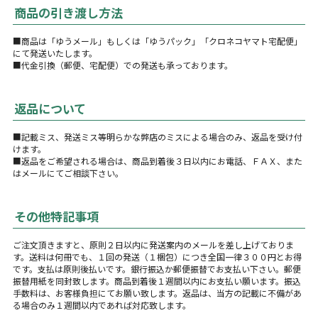
商品の引き渡し方法
■商品は「ゆうメール」もしくは「ゆうパック」「クロネコヤマト宅配便」
にて発送いたします。
■代金引換（郵便、宅配便）での発送も承っております。
返品について
■記載ミス、発送ミス等明らかな弊店のミスによる場合のみ、返品を受け付
けます。
■返品をご希望される場合は、商品到着後３日以内にお電話、ＦＡＸ、また
はメールにてご相談下さい。
その他特記事項
ご注文頂きますと、原則２日以内に発送案内のメールを差し上げておりま
す。送料は何冊でも、１回の発送（１梱包）につき全国一律３００円とお得
です。支払は原則後払いです。銀行振込か郵便振替でお支払い下さい。郵便
振替用紙を同封致します。商品到着後１週間以内にお支払い願います。振込
手数料は、お客様負担にてお願い致します。返品は、当方の記載に不備があ
る場合のみ１週間以内であれば対応致します。