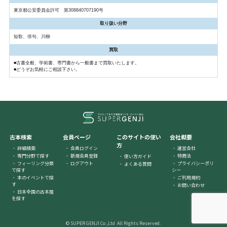
東京都公安委員会許可 第308840707190号
取り扱い分野
短歌、俳句、川柳
買取
■古書全般、学術書、専門書から一般書まで買取いたします。
■どうぞお気軽にご相談下さい。
古本検索
会員ページ
このサイトの使い
会社概要
方
詳細検索
会員ログイン
運営会社
専門分野で探す
新規会員登録
特商法
使い方ガイド
フィーリング分類
ログアウト
プライバシーポリ
よくある質問
で探す
シー
本のイベントで探
ご利用規約
す
お問い合わせ
日本全国の古本屋
を探す
© SUPER GENJI Co.,Ltd All Rights Reserved.