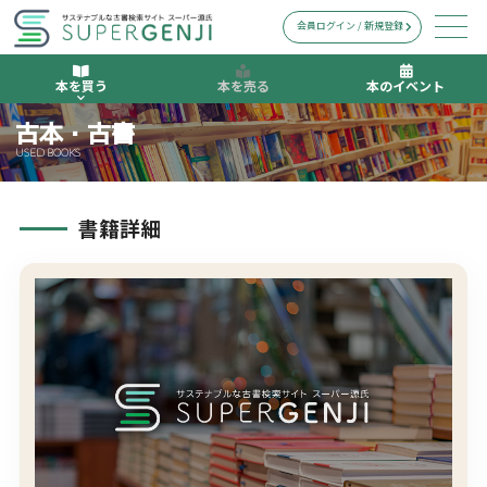
会員ログイン / 新規登録
本を買う
本を売る
本のイベント
古本・古書
USED BOOKS
書籍詳細