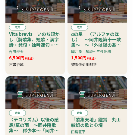
歌集
歌集
Vita brevis いのち短か
αの星 （アルファのほ
し〔詩歌集、短歌・漢字
し） 〜岡井隆第十一歌
詩・発句・独吟連句・散
集〜 〜「外は陽のあま
文詩〕 武蔵野文庫4
ねからむを戸ざしつつ寂
吉田澄夫
岡井隆 解説〜三枝浩樹
珍本
しき愛を学に注ぎ
6,500円
1,500円
(税込)
(税込)
ぬ」・・・・
古書杏城
短歌俳句川柳堂
歌集
歌集
〈テロリズム〉以後の感
「歌集天地」鑑賞 丸山
想/草の雨 〜岡井隆歌
敏雄の歌と心境
集〜 稀少本〜「岡井
田島荘平