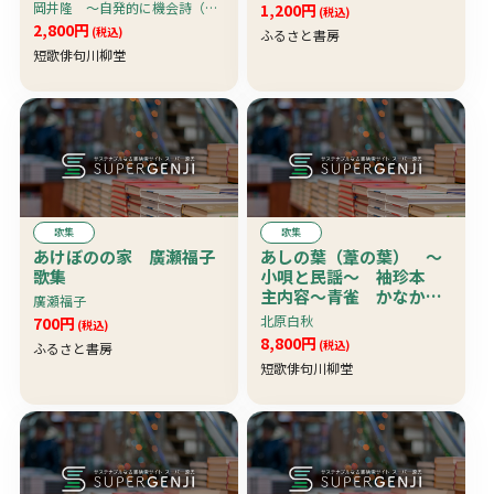
隆」の署名あり 〜２０
岡井隆 〜自発的に機会詩（時事詠）を作り、アナーキズムとは、テロリズムとは何かを考えてゆく・・・
1,200円
(税込)
０１年９月１１日の米国
2,800円
(税込)
ふるさと書房
同時多発テロをくぎりと
短歌俳句川柳堂
してその前後で章分けを
した歌集
歌集
歌集
あけぼのの家 廣瀬福子
あしの葉（葦の葉） 〜
歌集
小唄と民謡〜 袖珍本
主内容〜青雀 かなかな
廣瀬福子
の鳴くころ 胡桃の花
北原白秋
700円
(税込)
ざんざら眞菰 葦の葉
8,800円
(税込)
ふるさと書房
牛曳き 月とピヱロオ
短歌俳句川柳堂
BANーBAN 綺麗好き
（英国民謡）・・・他