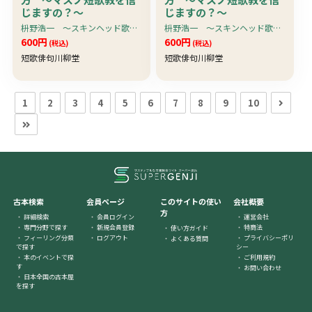
じますの？〜
じますの？〜
枡野浩一 〜スキンヘッド歌人・枡野浩一、入魂の短歌入門書。「キューティ・コミック」の大人気連載、待望の単行本化！
枡野浩一 〜スキンヘッド歌人・枡野浩一、入魂の短歌入門書。「キューティ・コミック」の大人気連載、待望の単行本化！
600円
600円
(税込)
(税込)
短歌俳句川柳堂
短歌俳句川柳堂
1
2
3
4
5
6
7
8
9
10
古本検索
会員ページ
このサイトの使い
会社概要
方
詳細検索
会員ログイン
運営会社
専門分野で探す
新規会員登録
特商法
使い方ガイド
フィーリング分類
ログアウト
プライバシーポリ
よくある質問
で探す
シー
本のイベントで探
ご利用規約
す
お問い合わせ
日本全国の古本屋
を探す