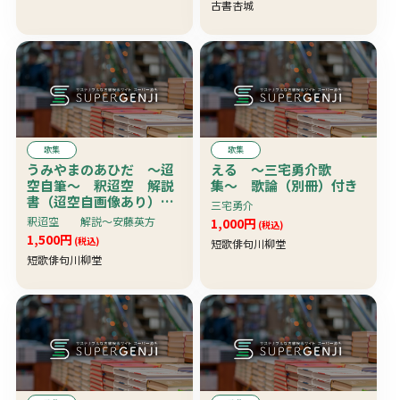
古書杏城
える詠歌含〕 珍資料
歌集
歌集
うみやまのあひだ 〜迢
える 〜三宅勇介歌
空自筆〜 釈迢空 解説
集〜 歌論（別冊）付き
書（迢空自画像あり）付
三宅勇介
き
釈迢空 解説〜安藤英方
1,000円
(税込)
1,500円
(税込)
短歌俳句川柳堂
短歌俳句川柳堂