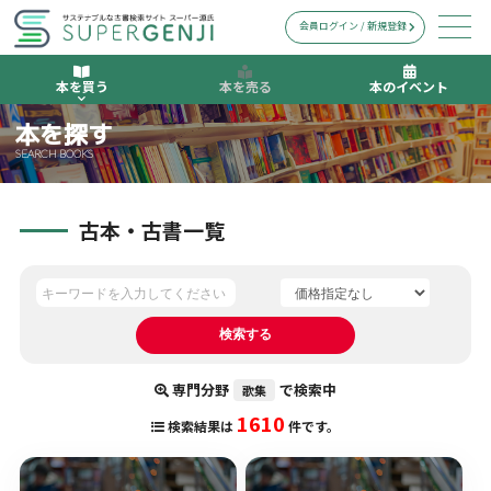
会員ログイン / 新規登録
本を買う
本を売る
本のイベント
本を探す
SEARCH BOOKS
古本・古書一覧
専門分野
で検索中
歌集
1610
検索結果は
件です。