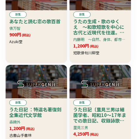
歌集
歌集
あなたと読む恋の歌百首
うたの生成・歌のゆく
え 〜和歌短歌を中心に
俵万智
古代と近現代を往還。日
900円
(税込)
本文学の基層にあるも
内藤明 〜自然、身体、都市、言葉・構造・主体で構成 〜労作〜
Azuki堂
の、今日を生きる人間と
1,200円
(税込)
文化を考える
短歌俳句川柳堂
歌集
歌集
うた日記 ：特選名著復刻
うた日記〔里見三男は細
全集近代文学館
菌学者、昭和10〜17年ま
での歌日記、収録詠歌か
森鴎外
らみると「白浜療養所」
里見三男
1,200円
(税込)
所長兼任か？、交流のあ
4,250円
(税込)
古書山手書林
った医師研究者の消息伝