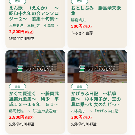
歌集
歌集
えん歌 （えんか） 〜
おとしぶみ 勝島靖夫歌
昭和十九年の会アンソロ
集
ジー２〜 歌集＋句集＋
勝島靖夫
解説
大島史洋 三枝_之 小高賢 晋樹隆彦 沢好摩 ・・・ほか
500円
(税込)
2,800円
(税込)
ふるさと書房
短歌俳句川柳堂
歌集
歌集
かくて夏逝く 〜藤岡武
かげろふ日記 〜私家
雄第九歌集〜 稀少 平
版〜 杉本苑子が、玉の
成１３〜１６年 ５１２
輿に乗った女のたどった
首 〜回天特攻隊基地で
運命を興味深く、楽しく
藤岡武雄 〜「天皇の放送知らずその時間友らの死骸を焼きて居たりき」・・・
杉本苑子 〜「かげろふ日記」は、いわば私小説なので、フィクションにはない「真実の重み」が全篇にみなぎっている
の青春時代を回顧しての
再現する
2,800円
300円
(税込)
(税込)
歌群あり
短歌俳句川柳堂
短歌俳句川柳堂