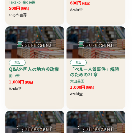
Takako Hirose編
600円
(税込)
500円
(税込)
Azuki堂
いるか書房
政治
政治
Q&A外国人の地方参政権
「ペルー人質事件」解読
のための21章
田中宏
太田昌国
1,000円
(税込)
1,000円
(税込)
Azuki堂
Azuki堂