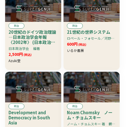
政治
政治
20世紀のドイツ政治理論
21世紀の世界システム
―日本政治学会年報
ロペール・フォセール／河野健二・水島茂樹訳
〈2002年〉 (日本政治学
600円
(税込)
会年報 (2002))
日本政治学会 編著
いるか書房
2,500円
(税込)
Azuki堂
政治
政治
Development and
Noam Chomsky ノー
Democracy in South
ム・チョムスキー
Asia
ノーム・チョムスキー 著 鶴見俊輔 寛秀