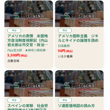
政治
政治
アメリカの表情 米国地
アメリカ国粋主義 ジキ
方自治制度視察記〔内山
ルとキイドの論理を読め
岩太郎は外交官・政治
日高義樹
家・実業家で元神奈川県
内山岩太郎 ★神奈川県知事時代の著作、数少ない著作の一つ★
50円
(税込)
知事〕 珍本
5,500円
(税込)
いるか書房
古書杏城
政治
政治
スペインの実験 社会労
ソ連膨張地図の読み方
働党政権の12年(朝日選