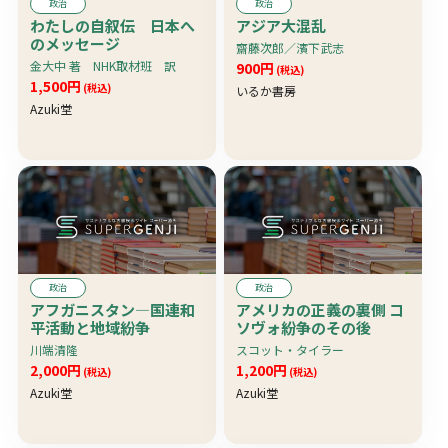
政治
政治
わたしの自叙伝 日本へ
アジア大混乱
のメッセージ
齋藤次郎／濱下武志
金大中 著 NHK取材班 訳
900円
(税込)
1,500円
(税込)
いるか書房
Azuki堂
政治
政治
アフガニスタン―国連和
アメリカの正義の裏側 コ
平活動と地域紛争
ソヴォ紛争のその後
川端清隆
スコット・タイラー
2,000円
1,200円
(税込)
(税込)
Azuki堂
Azuki堂