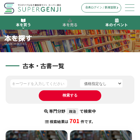
会員ログイン / 新規登録
本を買う
本を売る
本のイベント
本を探す
SEARCH BOOKS
古本・古書一覧
専門分野
で検索中
政治
701
検索結果は
件です。