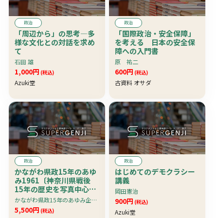
政治
政治
「周辺から」の思考―多
「国際政治・安全保障」
様な文化との対話を求め
を考える 日本の安全保
て
障への入門書
石田 雄
原 祐二
1,000円
600円
(税込)
(税込)
Azuki堂
古資料 オサダ
政治
政治
かながわ県政15年のあゆ
はじめてのデモクラシー
み1961〔神奈川県戦後
講義
15年の歴史を写真中心に
岡田憲治
たどる〕 珍資料
かながわ県政15年のあゆみ企画編集委員会編
900円
(税込)
5,500円
(税込)
Azuki堂