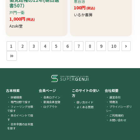
恵谷治
書507）
100円
(税込)
戸門一衛
いるか書房
1,000円
(税込)
Azuki堂
1
2
3
4
5
6
7
8
9
10
古本検索
会員ページ
このサイトの使い
会社概要
方
詳細検索
会員ログイン
運営会社
専門分野で探す
新規会員登録
特商法
使い方ガイド
フィーリング分類
ログアウト
プライバシーポリ
よくある質問
で探す
シー
本のイベントで探
ご利用規約
す
お問い合わせ
日本全国の古本屋
を探す