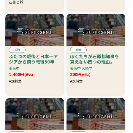
古書杏城
政治
政治
ふたつの戦後と日本―ア
ぼくたちが石原都知事を
ジアから問う戦後50年
買えない四つの理由。
姜尚中
姜尚中 宮崎学
1,400円
800円
(税込)
(税込)
Azuki堂
Azuki堂