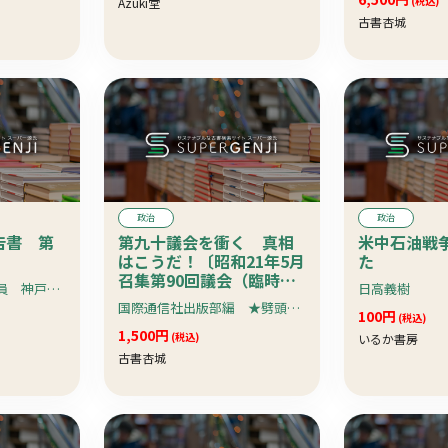
(税込)
Azuki堂
古書杏城
政治
政治
告書 第
第九十議会を衝く 真相
米中石油戦
はこうだ！〔昭和21年5月
た
召集第90回議会（臨時議
小寺謙吉 衆議院議員 神戸市長 三田学園創設者
日高義樹
会）の裏話〕 珍資料
国際通信社出版部編 ★劈頭自社両党の乱闘・共産党閉出し・政界はどう動くか★
100円
(税込)
1,500円
(税込)
いるか書房
古書杏城