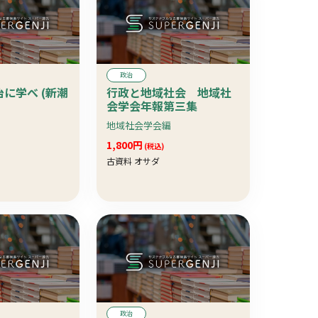
政治
に学べ (新潮
行政と地域社会 地域社
会学会年報第三集
地域社会学会編
1,800円
(税込)
古資料 オサダ
政治