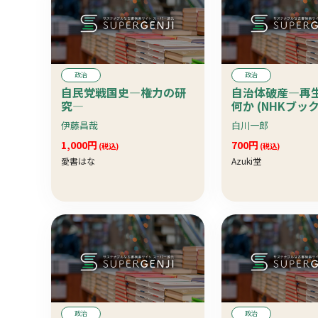
政治
政治
自民党戦国史―権力の研
自治体破産―再
究―
何か (NHKブック
伊藤昌哉
白川一郎
1,000円
700円
(税込)
(税込)
愛書はな
Azuki堂
政治
政治