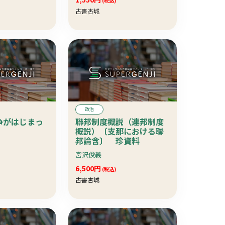
(税込)
古書杏城
政治
争がはじまっ
聯邦制度概説（連邦制度
概説）〔支那における聯
邦論含〕 珍資料
宮沢俊義
6,500円
(税込)
古書杏城