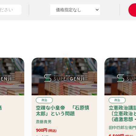
政治
政治
話
空疎な小皇帝 「石原慎
立憲政治講
太郎」という問題
〔立憲政治
（過激思想
斎藤貴男
等）含〕 
900円
(税込)
6,500円