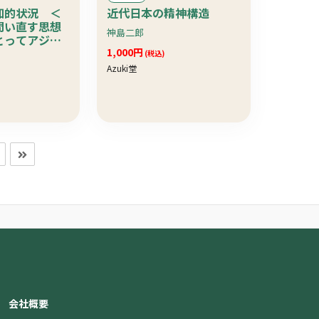
知的状況 ＜
近代日本の精神構造
問い直す思想
神島二郎
とってアジア
の思想状況に
1,000円
(税込)
て考察
Azuki堂
会社概要