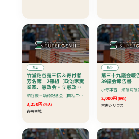
政治
政治
竹堂粕谷義三伝＆寄付者
第三十九議会報
芳名簿 2冊組〔政治家実
39議会報告書
業家、憲政会・立憲政友
会等〕
粕谷義三頌徳記念会（関柢二）編
2,000円
(税込)
3,250円
(税込)
古書シリウス
古書杏城