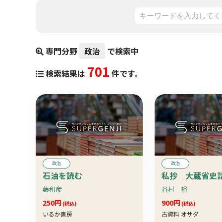
専門分野
政治
で検索中
701
検索結果は
件です。
政治
政治
石油を読む
私抄 大蔵省史
藤和彦
谷村 裕
250円
900円
(税込)
(税込)
いるか書房
古資料 オサダ