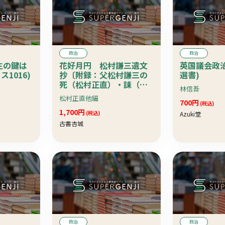
政治
政治
生の鍵は
花好月円 松村謙三遺文
英国議会政治
ス1016)
抄〔附録：父松村謙三の
選書)
死（松村正直）・誄（郭
林信吾
沫若）〕
松村正直他編
700円
(税込)
1,700円
(税込)
Azuki堂
古書杏城
政治
政治