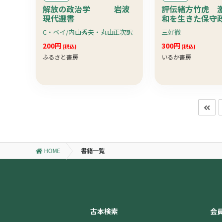
解放の政治学 岩波
評伝緒方竹虎 
現代選書
和を生きた保守
C・ベイ/内山秀夫・丸山正次訳
三好徹
200円
300円
(税込)
(税込)
ふるさと書房
いるか書房
HOME
書籍一覧
古本検索
会