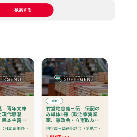
政治
話 青年文庫
竹堂粕谷義三伝 伝記の
と現代思潮
み単体1冊〔政治家実業
・民本主義
家、憲政会・立憲政友会
珍本
等〕
田中四郎左衞門（日本青年教育会）編 序：沢柳政太郎 凡例：日本青年教育会編輯局
粕谷義三頌徳記念会（関柢二）編
1,550円