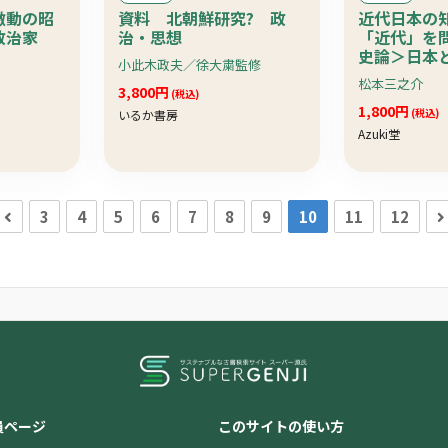
激動の昭
資料 北朝鮮研究? 政
近代日本の
政治家
治・思想
「近代」を
史論＞日本
小此木政夫／徐大粛監修
とは？幕末
松本三之介
3,800円
さかのぼっ
(税込)
1,800円
(税込)
いるか書房
Azuki堂
3
4
5
6
7
8
9
10
11
12
員ページ
このサイトの使い方