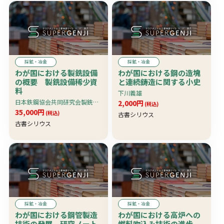
採鉱・冶金
採鉱・冶金
わが国における製銑設備
わが国における鋼の造塊
の概要 製銑設備稀少資
と連続鋳造に関する小史
料
下川義雄
日本鉄鋼協会共同研究会製銑部会編
2,000円
(税込)
35,000円
(税込)
古書シリウス
古書シリウス
採鉱・冶金
採鉱・冶金
わが国における鋼管製造
わが国における高炉への
技術の発展 研究ノート
燃料吹込み技術の進歩