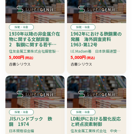
採鉱・冶金
採鉱・冶金
1930年以降の非金属介在
1962年における鉄鋼業の
物に関する文献調査
発展 海外調査資料
2 製鋼に関する若干の
1963-第12号
文献
住友金属工業株式会社鋼管製造所研究試験課編
I.E.Madsen著 日本鉄鋼連盟調査局訳
5,000円
5,000円
(税込)
(税込)
古書シリウス
古書シリウス
採鉱・冶金
採鉱・冶金
JISハンドブック 鉄
LD転炉における酸化反応
鋼 1974
と終点炭素制御
日本規格協会編
住友金属工業株式会社 中央技術研究所