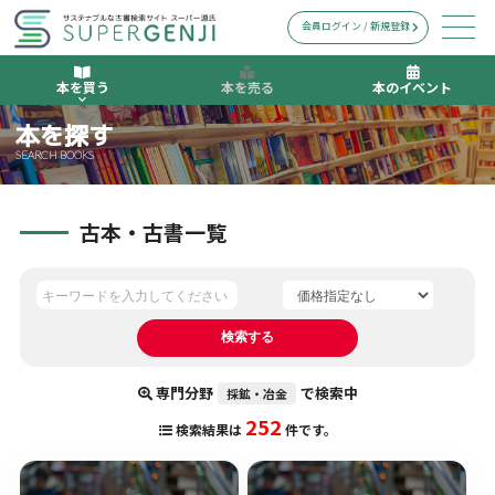
会員ログイン / 新規登録
本を買う
本を売る
本のイベント
本を探す
SEARCH BOOKS
古本・古書一覧
専門分野
で検索中
採鉱・冶金
252
検索結果は
件です。