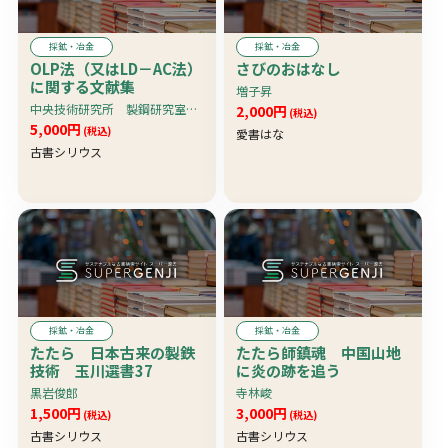
採鉱・冶金
採鉱・冶金
OLP法（又はLD－AC法）
さびのおはなし
に関する文献集
増子昇
中央技術研究所 製鋼研究室 和歌山製鉄所 試験課
2,000円
(税込)
5,000円
(税込)
愛書はな
古書シリウス
採鉱・冶金
採鉱・冶金
たたら 日本古来の製鉄
たたら師鎮魂 中国山地
技術 玉川選書37
に炎の跡を追う
黒岩俊郎
寺林峻
1,500円
3,000円
(税込)
(税込)
古書シリウス
古書シリウス