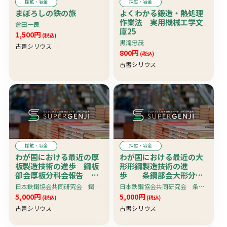
採鉱・冶金
採鉱・冶金
まぼろしの鉄の旅
よくわかる鍛造・熱処理
作業法 実用機械工学文
倉田一良
庫25
1,500円
(税込)
黒滝忠茂
古書シリウス
800円
(税込)
古書シリウス
採鉱・冶金
採鉱・冶金
わが国における最近の厚
わが国における最近の大
板製造技術の進歩 鋼板
形形鋼製造技術の進
部会厚板分科会報告 特
歩 条鋼部会大形分科
別報告書 No.17
会報告 特別報告書
日本鉄鋼協会共同研究会 鋼板部会厚板分科会編
日本鉄鋼協会共同研究会 条鋼部会大形分科会編
No.14
5,000円
5,000円
(税込)
(税込)
古書シリウス
古書シリウス