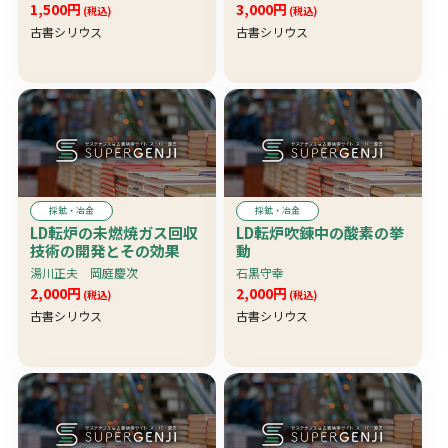
1,500円
3,000円
(税込)
(税込)
古書シリウス
古書シリウス
採鉱・冶金
採鉱・冶金
LD転炉の未燃焼ガス回収
LD転炉吹錬中の酸素の挙
技術の開発とその効果
動
湯川正夫 岡庭慶次
石黒守幸
2,000円
2,000円
(税込)
(税込)
古書シリウス
古書シリウス