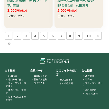
下川義雄
BFI委員会編 久田清明
2,000円
5,000円
(税込)
(税込)
古書シリウス
古書シリウス
1
2
3
4
5
6
7
8
9
10
古本検索
会員ページ
このサイトの使い
会社概要
方
詳細検索
会員ログイン
運営会社
専門分野で探す
新規会員登録
特商法
使い方ガイド
フィーリング分類
ログアウト
プライバシーポリ
よくある質問
で探す
シー
本のイベントで探
ご利用規約
す
お問い合わせ
日本全国の古本屋
を探す