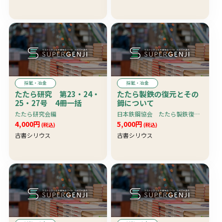
採鉱・冶金
採鉱・冶金
たたら研究 第23・24・
たたら製鉄の復元とその
25・27号 4冊一括
鉧について
たたら研究会編
日本鉄鋼協会 たたら製鉄復元計画委員会
4,000円
5,000円
(税込)
(税込)
古書シリウス
古書シリウス