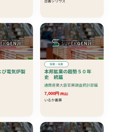
古書シリウス
採鉱・冶金
よび電気炉製
本邦鉱業の趨勢５０年
史 続篇
通商産業大臣官房調査統計部編
7,000円
(税込)
いるか書房