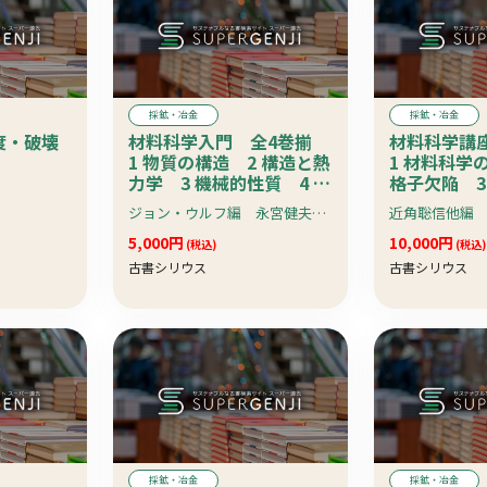
採鉱・冶金
採鉱・冶金
度・破壊
材料科学入門 全4巻揃
材料科学講
1 物質の構造 2 構造と熱
1 材料科学
力学 3 機械的性質 4 電
格子欠陥 3
子物性
度 4 物質
ジョン・ウルフ編 永宮健夫監訳
近角聡信他編
質 5 物質
5,000円
質 6 薄膜
10,000円
(税込)
(税込)
特殊材料
古書シリウス
古書シリウス
採鉱・冶金
採鉱・冶金