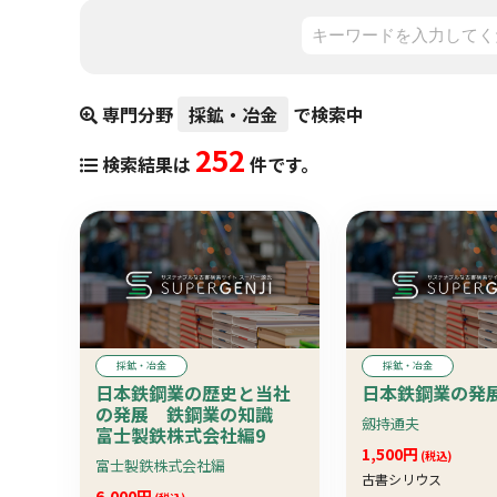
専門分野
採鉱・冶金
で検索中
252
検索結果は
件です。
採鉱・冶金
採鉱・冶金
日本鉄鋼業の歴史と当社
日本鉄鋼業の発
の発展 鉄鋼業の知識
劔持通夫
富士製鉄株式会社編9
1,500円
(税込)
富士製鉄株式会社編
古書シリウス
6,000円