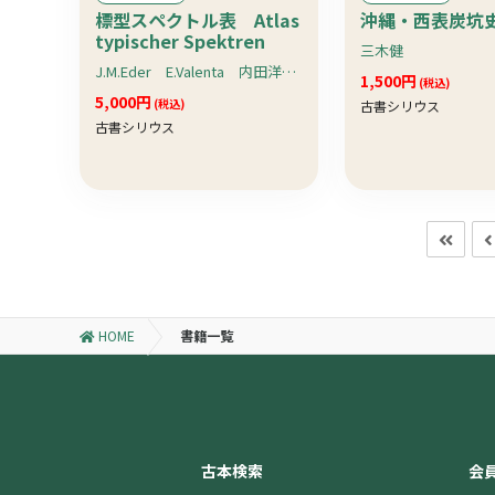
標型スペクトル表 Atlas
沖縄・西表炭坑
typischer Spektren
三木健
J.M.Eder E.Valenta 内田洋一・橘芳實訳
1,500円
(税込)
5,000円
(税込)
古書シリウス
古書シリウス
HOME
書籍一覧
古本検索
会