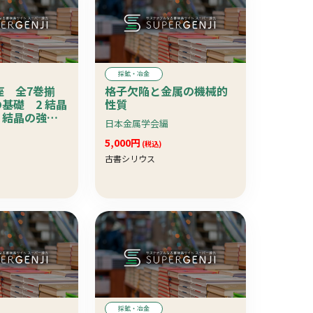
採鉱・冶金
座 全7巻揃
格子欠陥と金属の機械的
の基礎 2 結晶
性質
 結晶の強
日本金属学会編
の電気的性
の磁気的性
5,000円
(税込)
・表面現象 7
古書シリウス
採鉱・冶金