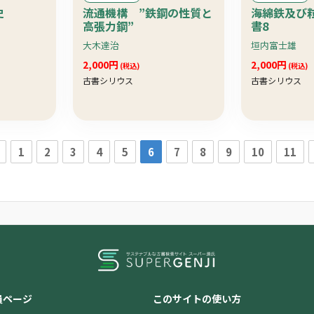
史
流通機構 ”鉄鋼の性質と
海綿鉄及び
高張力鋼”
書8
大木達治
垣内富士雄
2,000円
2,000円
(税込)
(税込)
古書シリウス
古書シリウス
1
2
3
4
5
6
7
8
9
10
11
員ページ
このサイトの使い方