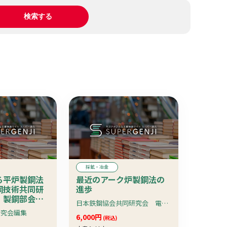
採鉱・冶金
る平炉製鋼法
最近のアーク炉製鋼法の
鋼技術共同研
進歩
 製鋼部会報
日本鉄鋼協会共同研究会 電気炉部会編
研究会編集
6,000円
(税込)