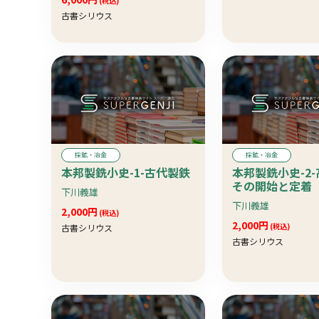
(税込)
古書シリウス
採鉱・冶金
採鉱・冶金
本邦製銑小史-1-古代製鉄
本邦製銑小史-2
その開始と定着
下川義雄
下川義雄
2,000円
(税込)
2,000円
(税込)
古書シリウス
古書シリウス