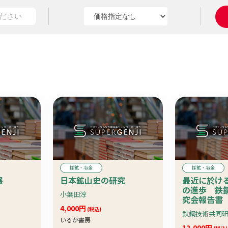
採鉱・冶金
採鉱・冶金
展
日本鉱山史の研究
最近に於け
の進歩 鉄
小葉田淳
究会報告書
4,000円
告
(税込)
鉄鋼技術共同
いるか書房
12,000円