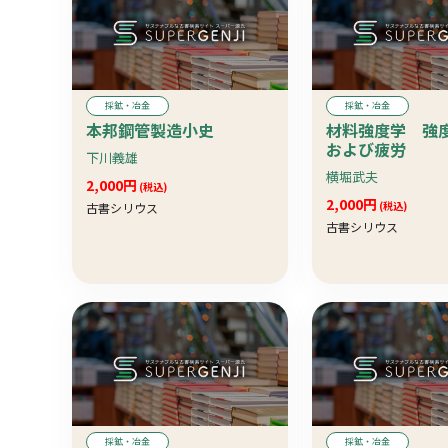
採鉱・冶金
採鉱・冶金
本邦鋼管製造小史
材料強度学 強
および疲労
下川義雄
横堀武夫
2,000円
(税込)
2,000円
(税込)
古書シリウス
古書シリウス
採鉱・冶金
採鉱・冶金