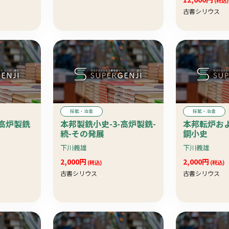
(税込)
古書シリウス
採鉱・冶金
採鉱・冶金
-高炉製銑
本邦製銑小史-3-高炉製銑-
本邦転炉お
続-その発展
鋼小史
下川義雄
下川義雄
2,000円
2,000円
(税込)
(税込)
古書シリウス
古書シリウス