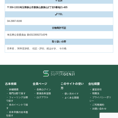
住所
〒350-1331埼玉県狭山市新狭山新狭山2丁目9番地21-405
TEL
04-2997-8166
古物商許可証
埼玉県公安委員会 第431330027143号
取り扱い分野
日本史 、対外交渉史、 伝記・評伝、絵はがき、 その他
古本検索
会員ページ
このサイトの使い
会社概要
方
詳細検索
会員ログイン
運営会社
専門分野で探す
新規会員登録
特商法
使い方ガイド
フィーリング分類
ログアウト
プライバシーポリ
よくある質問
で探す
シー
本のイベントで探
ご利用規約
す
お問い合わせ
日本全国の古本屋
を探す