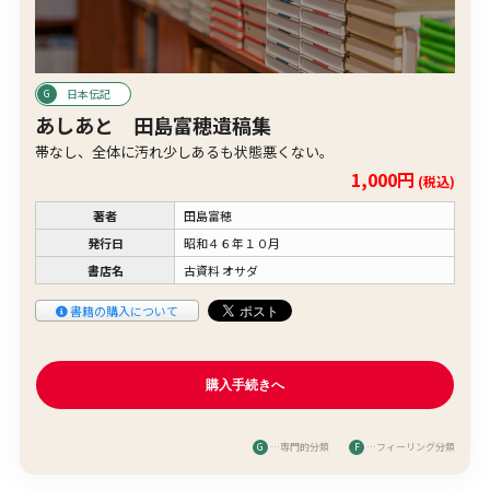
日本伝記
あしあと 田島富穂遺稿集
帯なし、全体に汚れ少しあるも状態悪くない。
1,000円
(税込)
著者
田島富穂
発行日
昭和４６年１０月
書店名
古資料 オサダ
書籍の購入について
G
…専門的分類
F
…フィーリング分類