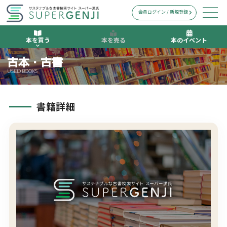
会員ログイン / 新規登録
本を買う
本を売る
本のイベント
古本・古書
USED BOOKS
書籍詳細