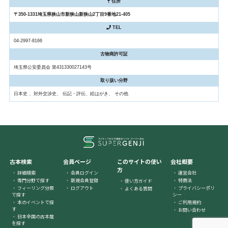
住所
〒350-1331埼玉県狭山市新狭山新狭山2丁目9番地21-405
TEL
04-2997-8166
古物商許可証
埼玉県公安委員会 第431330027143号
取り扱い分野
日本史 、対外交渉史、 伝記・評伝、絵はがき、 その他
古本検索
会員ページ
このサイトの使い
会社概要
方
詳細検索
会員ログイン
運営会社
専門分野で探す
新規会員登録
特商法
使い方ガイド
フィーリング分類
ログアウト
プライバシーポリ
よくある質問
で探す
シー
本のイベントで探
ご利用規約
す
お問い合わせ
日本全国の古本屋
を探す