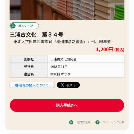
地方史・誌
三浦古文化 第３４号
「東北大学附属図書館蔵『相州鎌倉之繪圖』」他、経年並
1,200円
(税込)
出版社
三浦古文化研究会
発行日
1983年11月
書店名
古資料 オサダ
書籍の購入について
G
…専門的分類
F
…フィーリング分類