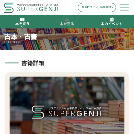
会員ログイン / 新規登録
本を買う
本を売る
本のイベント
古本・古書
USED BOOKS
書籍詳細