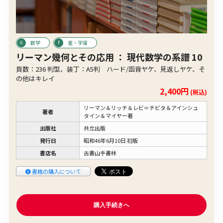
数学
星・宇宙
リーマン幾何とその応用 ： 現代数学の系譜 10
頁数：236 判型、装丁：A5判 ハード/函背ヤケ、見返しヤケ、そ
の他はキレイ
2,400円
(税込)
リーマン＆リッチ＆レビ＝チビタ＆アインシュ
著者
タイン＆マイヤー著
出版社
共立出版
発行日
昭和46年6月10日 初版
書店名
古書山手書林
書籍の購入について