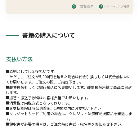
G
…専門的分類
F
…フィーリング分類
書籍の購入について
支払い方法
■原則として代金後払いです。
ただし、ご注文が5,000円を越えた場合は代金引換もしくは代金前払いに
てお願いします。ご注文の際、ご指定下さい。
■郵便振替もしくは銀行振込にてお願いします。郵便振替用紙は商品に同封
します。
■振替・振込手数料はお客様負担でお願いします。
■消費税は内税方式となっております。
■お支払期限は商品到着後、1週間以内にお支払い下さい。
■クレジットカードご利用の場合は、クレジット決済確認後商品を発送しま
す。
■領収書が必要の場合は、ご注文時に書式・宛名等をお知らせ下さい。