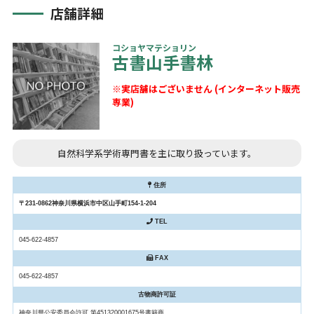
店舗詳細
コショヤマテショリン
古書山手書林
※実店舗はございません (インターネット販売
専業)
自然科学系学術専門書を主に取り扱っています。
住所
〒231-0862神奈川県横浜市中区山手町154-1-204
TEL
045-622-4857
FAX
045-622-4857
古物商許可証
神奈川県公安委員会許可 第451320001675号書籍商