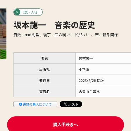
伝記・人物
坂本龍一 音楽の歴史
頁数：446 判型、装丁：四六判 ハード/カバー、帯、新品同様
著者
吉村栄一
出版社
小学館
発行日
2023/2/26 初版
書店名
古書山手書林
書籍の購入について