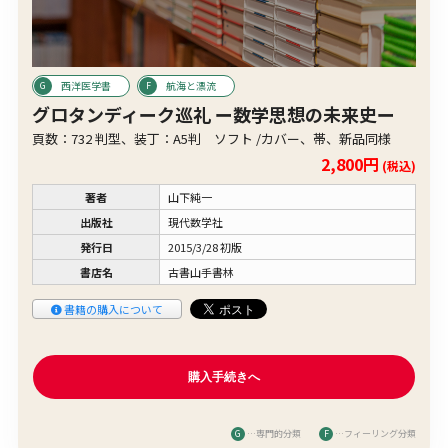
西洋医学書
航海と漂流
グロタンディーク巡礼 ー数学思想の未来史ー
頁数：732 判型、装丁：A5判 ソフト /カバー、帯、新品同様
2,800円
(税込)
著者
山下純一
出版社
現代数学社
発行日
2015/3/28 初版
書店名
古書山手書林
書籍の購入について
G
…専門的分類
F
…フィーリング分類