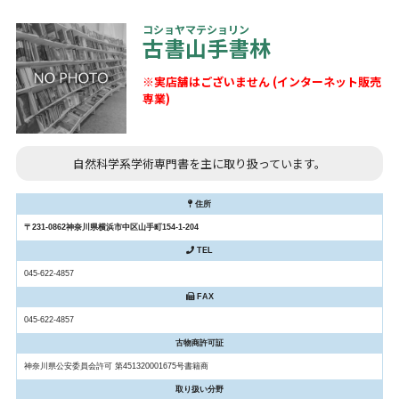
コショヤマテショリン
古書山手書林
※実店舗はございません (インターネット販売
専業)
自然科学系学術専門書を主に取り扱っています。
住所
〒231-0862神奈川県横浜市中区山手町154-1-204
TEL
045-622-4857
FAX
045-622-4857
古物商許可証
神奈川県公安委員会許可 第451320001675号書籍商
取り扱い分野