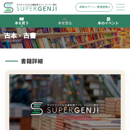
会員ログイン / 新規登録
本を買う
本を売る
本のイベント
古本・古書
USED BOOKS
書籍詳細