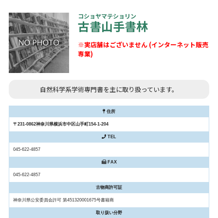
コショヤマテショリン
古書山手書林
※実店舗はございません (インターネット販売
専業)
自然科学系学術専門書を主に取り扱っています。
住所
〒231-0862神奈川県横浜市中区山手町154-1-204
TEL
045-622-4857
FAX
045-622-4857
古物商許可証
神奈川県公安委員会許可 第451320001675号書籍商
取り扱い分野