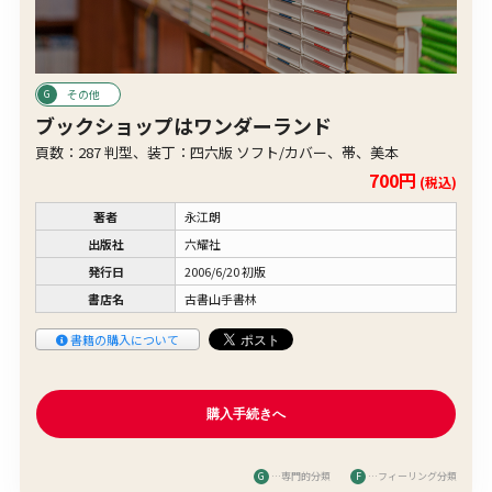
その他
ブックショップはワンダーランド
頁数：287 判型、装丁：四六版 ソフト/カバー、帯、美本
700円
(税込)
著者
永江朗
出版社
六耀社
発行日
2006/6/20 初版
書店名
古書山手書林
書籍の購入について
G
…専門的分類
F
…フィーリング分類