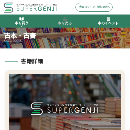
会員ログイン / 新規登録
本を買う
本を売る
本のイベント
古本・古書
USED BOOKS
書籍詳細