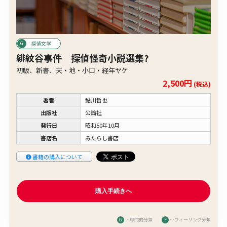
探偵文学
緋紋谷事件 探偵怪奇小説選集?
初版、新書、天・地・小口・経年ヤケ
2,500円
(税込)
著者
鮎川哲也
出版社
公論社
発行日
昭和50年10月
書店名
みたらし書店
書籍の購入について
G
…専門的分類
F
…フィーリング分類