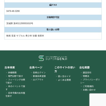
FAX
0479-48-3266
古物商許可証
茨城県 第4011200001610号
取り扱い分野
映画 音楽 サブカル 希少本 珍書 発禁本
古本検索
会員ページ
このサイトの使い
会社概要
方
詳細検索
会員ログイン
運営会社
専門分野で探す
新規会員登録
特商法
使い方ガイド
フィーリング分類
ログアウト
プライバシーポリ
よくある質問
で探す
シー
本のイベントで探
ご利用規約
す
お問い合わせ
日本全国の古本屋
を探す