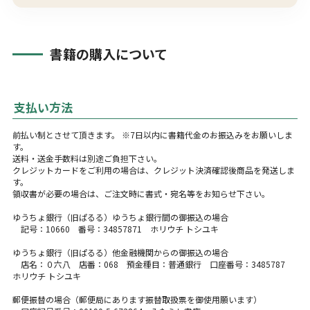
書籍の購入について
支払い方法
前払い制とさせて頂きます。 ※7日以内に書籍代金のお振込みをお願いしま
す。
送料・送金手数料は別途ご負担下さい。
クレジットカードをご利用の場合は、クレジット決済確認後商品を発送しま
す。
領収書が必要の場合は、ご注文時に書式・宛名等をお知らせ下さい。
ゆうちょ銀行（旧ぱるる）ゆうちょ銀行間の御振込の場合
記号：10660 番号：34857871 ホリウチ トシユキ
ゆうちょ銀行（旧ぱるる）他金融機関からの御振込の場合
店名：０六八 店番：068 預金種目：普通銀行 口座番号：3485787
ホリウチ トシユキ
郵便振替の場合（郵便局にあります振替取扱票を御使用願います）