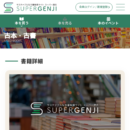
会員ログイン / 新規登録
本を買う
本を売る
本のイベント
古本・古書
USED BOOKS
書籍詳細