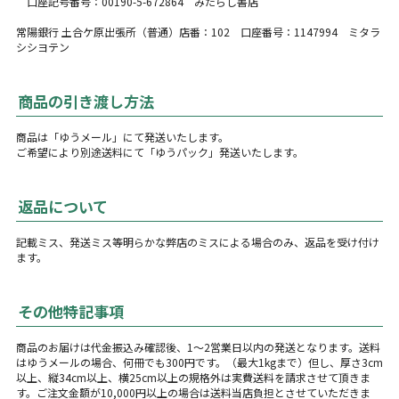
口座記号番号：00190-5-672864 みたらし書店
常陽銀行 土合ケ原出張所（普通）店番：102 口座番号：1147994 ミタラ
シシヨテン
商品の引き渡し方法
商品は「ゆうメール」にて発送いたします。
ご希望により別途送料にて「ゆうパック」発送いたします。
返品について
記載ミス、発送ミス等明らかな弊店のミスによる場合のみ、返品を受け付け
ます。
その他特記事項
商品のお届けは代金振込み確認後、1〜2営業日以内の発送となります。送料
はゆうメールの場合、何冊でも300円です。（最大1kgまで）但し、厚さ3cm
以上、縦34cm以上、横25cm以上の規格外は実費送料を請求させて頂きま
す。ご注文金額が10,000円以上の場合は送料当店負担とさせていただきま