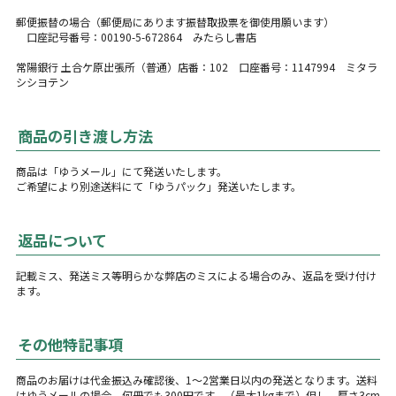
郵便振替の場合（郵便局にあります振替取扱票を御使用願います）
口座記号番号：00190-5-672864 みたらし書店
常陽銀行 土合ケ原出張所（普通）店番：102 口座番号：1147994 ミタラ
シシヨテン
商品の引き渡し方法
商品は「ゆうメール」にて発送いたします。
ご希望により別途送料にて「ゆうパック」発送いたします。
返品について
記載ミス、発送ミス等明らかな弊店のミスによる場合のみ、返品を受け付け
ます。
その他特記事項
商品のお届けは代金振込み確認後、1〜2営業日以内の発送となります。送料
はゆうメールの場合、何冊でも300円です。（最大1kgまで）但し、厚さ3cm