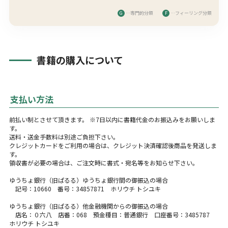
G
…専門的分類
F
…フィーリング分類
書籍の購入について
支払い方法
前払い制とさせて頂きます。 ※7日以内に書籍代金のお振込みをお願いしま
す。
送料・送金手数料は別途ご負担下さい。
クレジットカードをご利用の場合は、クレジット決済確認後商品を発送しま
す。
領収書が必要の場合は、ご注文時に書式・宛名等をお知らせ下さい。
ゆうちょ銀行（旧ぱるる）ゆうちょ銀行間の御振込の場合
記号：10660 番号：34857871 ホリウチ トシユキ
ゆうちょ銀行（旧ぱるる）他金融機関からの御振込の場合
店名：０六八 店番：068 預金種目：普通銀行 口座番号：3485787
ホリウチ トシユキ