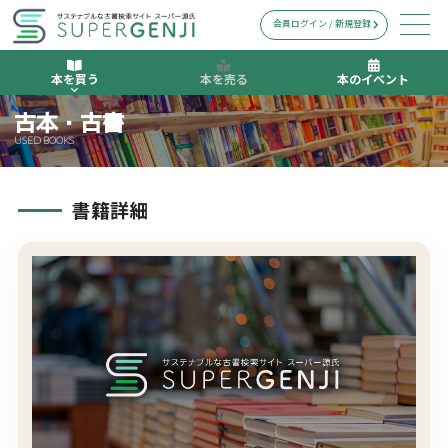
会員ログイン / 新規登録
本を買う
本を売る
本のイベント
古本・古書
USED BOOKS
書籍詳細