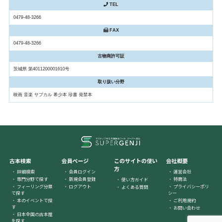
TEL
0479-48-3266
FAX
0479-48-3266
古物商許可証
茨城県 第4011200001610号
取り扱い分野
映画 音楽 サブカル 希少本 珍書 発禁本
古本検索
会員ページ
このサイトの使い
会社概要
方
詳細検索
会員ログイン
運営会社
専門分野で探す
新規会員登録
特商法
使い方ガイド
フィーリング分類
ログアウト
プライバシーポリ
よくある質問
で探す
シー
本のイベントで探
ご利用規約
す
お問い合わせ
日本全国の古本屋
を探す