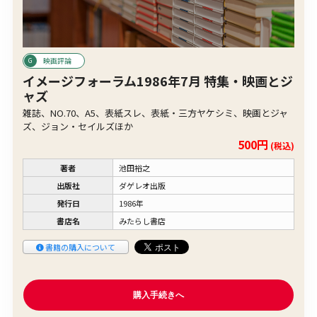
映画評論
イメージフォーラム1986年7月 特集・映画とジ
ャズ
雑誌、NO.70、A5、表紙スレ、表紙・三方ヤケシミ、映画とジャ
ズ、ジョン・セイルズほか
500円
(税込)
著者
池田裕之
出版社
ダゲレオ出版
発行日
1986年
書店名
みたらし書店
書籍の購入について