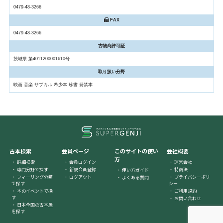
0479-48-3266
FAX
0479-48-3266
古物商許可証
茨城県 第4011200001610号
取り扱い分野
映画 音楽 サブカル 希少本 珍書 発禁本
古本検索
会員ページ
このサイトの使い
会社概要
方
詳細検索
会員ログイン
運営会社
専門分野で探す
新規会員登録
特商法
使い方ガイド
フィーリング分類
ログアウト
プライバシーポリ
よくある質問
で探す
シー
本のイベントで探
ご利用規約
す
お問い合わせ
日本全国の古本屋
を探す