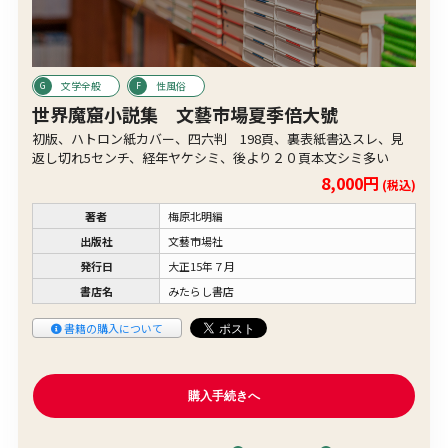
文学全般
性風俗
世界魔窟小説集 文藝市場夏季倍大號
初版、ハトロン紙カバー、四六判 198頁、裏表紙書込スレ、見
返し切れ5センチ、経年ヤケシミ、後より２０頁本文シミ多い
8,000円
(税込)
著者
梅原北明編
出版社
文藝市場社
発行日
大正15年７月
書店名
みたらし書店
書籍の購入について