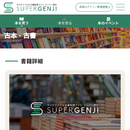
会員ログイン / 新規登録
本を買う
本を売る
本のイベント
古本・古書
USED BOOKS
書籍詳細