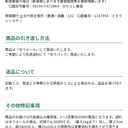
郵便振替の場合（郵便局にあります振替取扱票を御使用願います）
口座記号番号：00190-5-672864 みたらし書店
常陽銀行 土合ケ原出張所（普通）店番：102 口座番号：1147994 ミタラ
シシヨテン
商品の引き渡し方法
商品は「ゆうメール」にて発送いたします。
ご希望により別途送料にて「ゆうパック」発送いたします。
返品について
記載ミス、発送ミス等明らかな弊店のミスによる場合のみ、返品を受け付け
ます。
その他特記事項
商品のお届けは代金振込み確認後、1〜2営業日以内の発送となります。送料
はゆうメールの場合、何冊でも300円です。（最大1kgまで）但し、厚さ3cm
以上、縦34cm以上、横25cm以上の規格外は実費送料を請求させて頂きま