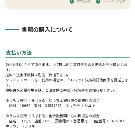
G
…専門的分類
F
…フィーリング分類
書籍の購入について
支払い方法
前払い制とさせて頂きます。 ※7日以内に書籍代金のお振込みをお願いしま
す。
送料・送金手数料は別途ご負担下さい。
クレジットカードをご利用の場合は、クレジット決済確認後商品を発送しま
す。
領収書が必要の場合は、ご注文時に書式・宛名等をお知らせ下さい。
ゆうちょ銀行（旧ぱるる）ゆうちょ銀行間の御振込の場合
記号：10660 番号：34857871 ホリウチ トシユキ
ゆうちょ銀行（旧ぱるる）他金融機関からの御振込の場合
店名：０六八 店番：068 預金種目：普通銀行 口座番号：3485787
ホリウチ トシユキ