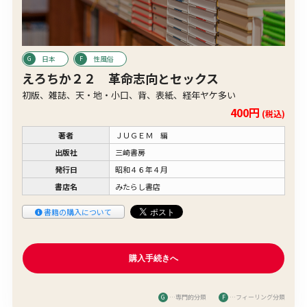
日本
性風俗
えろちか２２ 革命志向とセックス
初版、雑誌、天・地・小口、背、表紙、経年ヤケ多い
400円
(税込)
著者
ＪＵＧＥＭ 編
出版社
三崎書房
発行日
昭和４６年４月
書店名
みたらし書店
書籍の購入について
G
…専門的分類
F
…フィーリング分類