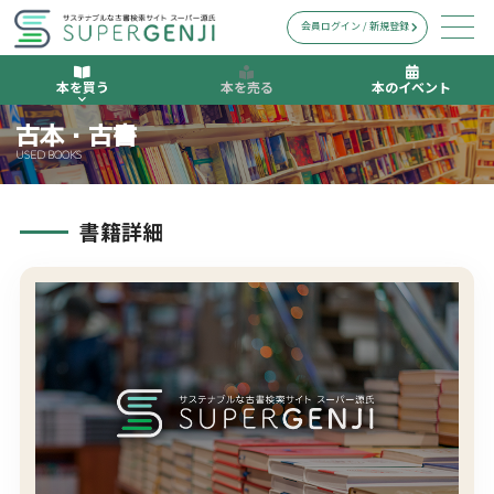
会員ログイン / 新規登録
本を買う
本を売る
本のイベント
古本・古書
USED BOOKS
書籍詳細