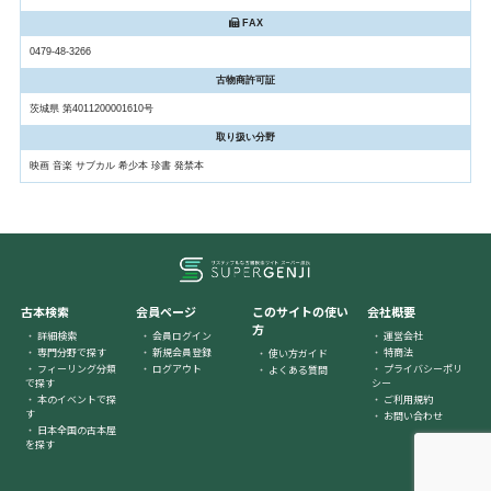
FAX
0479-48-3266
古物商許可証
茨城県 第4011200001610号
取り扱い分野
映画 音楽 サブカル 希少本 珍書 発禁本
古本検索
会員ページ
このサイトの使い
会社概要
方
詳細検索
会員ログイン
運営会社
専門分野で探す
新規会員登録
特商法
使い方ガイド
フィーリング分類
ログアウト
プライバシーポリ
よくある質問
で探す
シー
本のイベントで探
ご利用規約
す
お問い合わせ
日本全国の古本屋
を探す