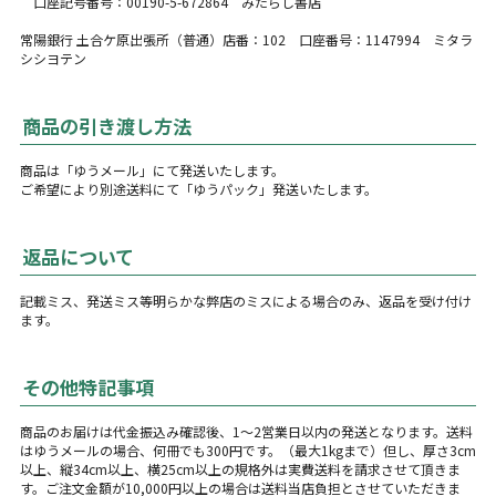
口座記号番号：00190-5-672864 みたらし書店
常陽銀行 土合ケ原出張所（普通）店番：102 口座番号：1147994 ミタラ
シシヨテン
商品の引き渡し方法
商品は「ゆうメール」にて発送いたします。
ご希望により別途送料にて「ゆうパック」発送いたします。
返品について
記載ミス、発送ミス等明らかな弊店のミスによる場合のみ、返品を受け付け
ます。
その他特記事項
商品のお届けは代金振込み確認後、1〜2営業日以内の発送となります。送料
はゆうメールの場合、何冊でも300円です。（最大1kgまで）但し、厚さ3cm
以上、縦34cm以上、横25cm以上の規格外は実費送料を請求させて頂きま
す。ご注文金額が10,000円以上の場合は送料当店負担とさせていただきま