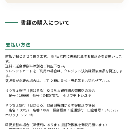
書籍の購入について
支払い方法
前払い制とさせて頂きます。 ※7日以内に書籍代金のお振込みをお願いしま
す。
送料・送金手数料は別途ご負担下さい。
クレジットカードをご利用の場合は、クレジット決済確認後商品を発送しま
す。
領収書が必要の場合は、ご注文時に書式・宛名等をお知らせ下さい。
ゆうちょ銀行（旧ぱるる）ゆうちょ銀行間の御振込の場合
記号：10660 番号：34857871 ホリウチ トシユキ
ゆうちょ銀行（旧ぱるる）他金融機関からの御振込の場合
店名：０六八 店番：068 預金種目：普通銀行 口座番号：3485787
ホリウチ トシユキ
郵便振替の場合（郵便局にあります振替取扱票を御使用願います）