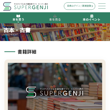
会員ログイン / 新規登録
本を買う
本を売る
本のイベント
古本・古書
USED BOOKS
書籍詳細