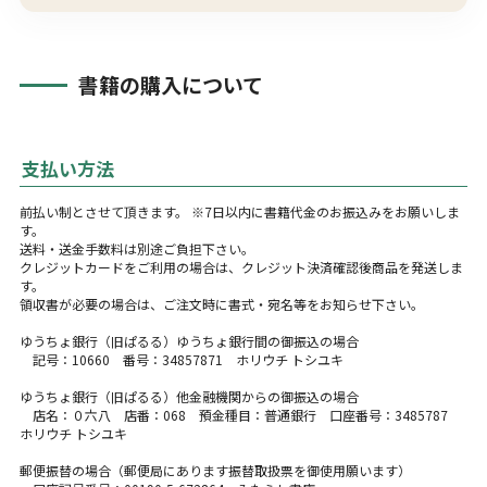
書籍の購入について
支払い方法
前払い制とさせて頂きます。 ※7日以内に書籍代金のお振込みをお願いしま
す。
送料・送金手数料は別途ご負担下さい。
クレジットカードをご利用の場合は、クレジット決済確認後商品を発送しま
す。
領収書が必要の場合は、ご注文時に書式・宛名等をお知らせ下さい。
ゆうちょ銀行（旧ぱるる）ゆうちょ銀行間の御振込の場合
記号：10660 番号：34857871 ホリウチ トシユキ
ゆうちょ銀行（旧ぱるる）他金融機関からの御振込の場合
店名：０六八 店番：068 預金種目：普通銀行 口座番号：3485787
ホリウチ トシユキ
郵便振替の場合（郵便局にあります振替取扱票を御使用願います）