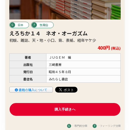
日本
性風俗
えろちか１４ ネオ・オーガズム
初版、雑誌、天・地・小口、背、表紙、経年ヤケ少
400円
(税込)
著者
ＪＵＧＥＭ 編
出版社
三崎書房
発行日
昭和４５年８月
書店名
みたらし書店
書籍の購入について
G
…専門的分類
F
…フィーリング分類