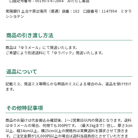
口座記号番号：00190-5-672864 みたらし書店
常陽銀行 土合ケ原出張所（普通）店番：102 口座番号：1147994 ミタラ
シシヨテン
商品の引き渡し方法
商品は「ゆうメール」にて発送いたします。
ご希望により別途送料にて「ゆうパック」発送いたします。
返品について
記載ミス、発送ミス等明らかな弊店のミスによる場合のみ、返品を受け付け
ます。
その他特記事項
商品のお届けは代金振込み確認後、1〜2営業日以内の発送となります。送料
はゆうメールの場合、何冊でも300円です。（最大1kgまで）但し、厚さ3cm
以上、縦34cm以上、横25cm以上の規格外は実費送料を請求させて頂きま
す。ご注文金額が10,000円以上の場合は送料当店負担とさせていただきま