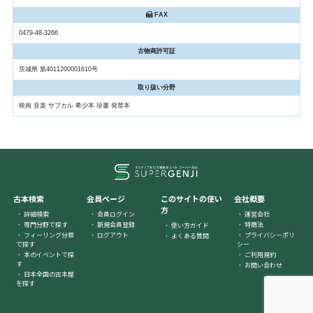
FAX
0479-48-3266
古物商許可証
茨城県 第4011200001610号
取り扱い分野
映画 音楽 サブカル 希少本 珍書 発禁本
古本検索
会員ページ
このサイトの使い
会社概要
方
詳細検索
会員ログイン
運営会社
専門分野で探す
新規会員登録
特商法
使い方ガイド
フィーリング分類
ログアウト
プライバシーポリ
よくある質問
で探す
シー
本のイベントで探
ご利用規約
す
お問い合わせ
日本全国の古本屋
を探す