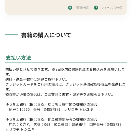
G
…専門的分類
F
…フィーリング分類
書籍の購入について
支払い方法
前払い制とさせて頂きます。 ※7日以内に書籍代金のお振込みをお願いしま
す。
送料・送金手数料は別途ご負担下さい。
クレジットカードをご利用の場合は、クレジット決済確認後商品を発送しま
す。
領収書が必要の場合は、ご注文時に書式・宛名等をお知らせ下さい。
ゆうちょ銀行（旧ぱるる）ゆうちょ銀行間の御振込の場合
記号：10660 番号：34857871 ホリウチ トシユキ
ゆうちょ銀行（旧ぱるる）他金融機関からの御振込の場合
店名：０六八 店番：068 預金種目：普通銀行 口座番号：3485787
ホリウチ トシユキ