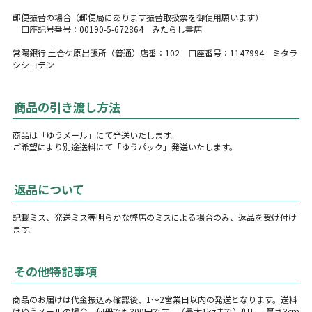
郵便振替の場合（郵便局にあります振替取扱票を御使用願います）
口座記号番号：00190-5-672864 みたらし書店
常陽銀行 土合ケ原出張所（普通）店番：102 口座番号：1147994 ミタラ
シシヨテン
商品の引き渡し方法
商品は「ゆうメール」にて発送いたします。
ご希望により別途送料にて「ゆうパック」発送いたします。
返品について
記載ミス、発送ミス等明らかな弊店のミスによる場合のみ、返品を受け付け
ます。
その他特記事項
商品のお届けは代金振込み確認後、1〜2営業日以内の発送となります。送料
はゆうメールの場合、何冊でも300円です。（最大1kgまで）但し、厚さ3cm