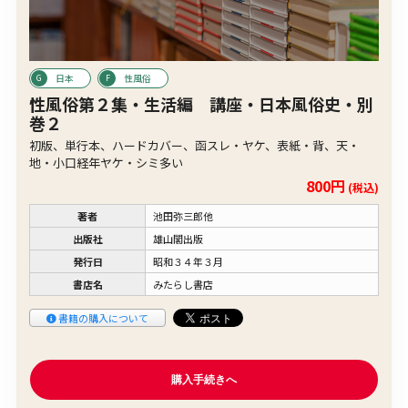
日本
性風俗
性風俗第２集・生活編 講座・日本風俗史・別
巻２
初版、単行本、ハードカバー、函スレ・ヤケ、表紙・背、天・
地・小口経年ヤケ・シミ多い
800円
(税込)
著者
池田弥三郎他
出版社
雄山閣出版
発行日
昭和３４年３月
書店名
みたらし書店
書籍の購入について