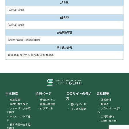
TEL
0479-48-3266
FAX
0479-48-3266
古物商許可証
茨城県 第4011200001610号
取り扱い分野
映画 音楽 サブカル 希少本 珍書 発禁本
古本検索
会員ページ
このサイトの使い
会社概要
方
詳細検索
会員ログイン
運営会社
専門分野で探す
新規会員登録
特商法
使い方ガイド
フィーリング分類
ログアウト
プライバシーポリ
よくある質問
で探す
シー
本のイベントで探
ご利用規約
す
お問い合わせ
日本全国の古本屋
を探す