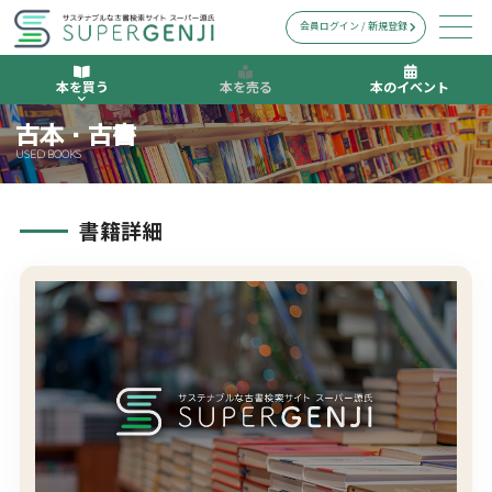
会員ログイン / 新規登録
本を買う
本を売る
本のイベント
古本・古書
USED BOOKS
書籍詳細