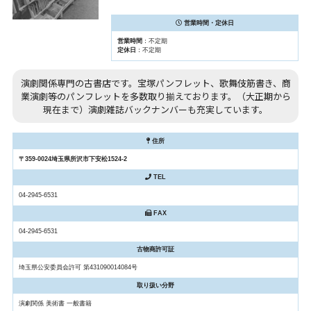
営業時間・定休日
営業時間
：不定期
定休日
：不定期
演劇関係専門の古書店です。宝塚パンフレット、歌舞伎筋書き、商
業演劇等のパンフレットを多数取り揃えております。（大正期から
現在まで）演劇雑誌バックナンバーも充実しています。
住所
〒359-0024埼玉県所沢市下安松1524-2
TEL
04-2945-6531
FAX
04-2945-6531
古物商許可証
埼玉県公安委員会許可 第431090014084号
取り扱い分野
演劇関係 美術書 一般書籍