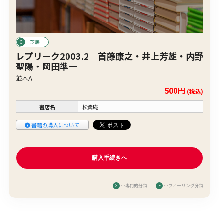
芝居
レプリーク2003.2 首藤康之・井上芳雄・内野
聖陽・岡田準一
並本A
500円
(税込)
書店名
松紫庵
書籍の購入について
G
…専門的分類
F
…フィーリング分類