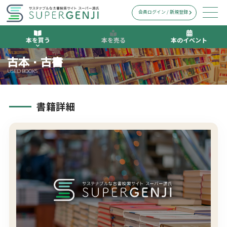
会員ログイン / 新規登録
本を買う
本を売る
本のイベント
古本・古書
USED BOOKS
書籍詳細