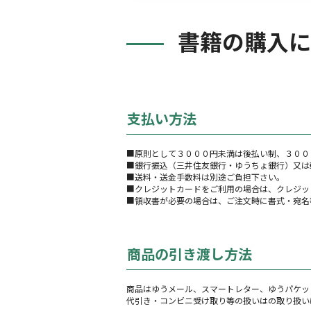
書籍の購入に
支払い方法
■原則として３０００円未満は後払い制、３００
■銀行振込（三井住友銀行・ゆうちょ銀行）又は
■送料・送金手数料は別途ご負担下さい。
■クレジットカードをご利用の場合は、クレジッ
■領収書が必要の場合は、ご注文時に書式・宛名
商品の引き渡し方法
商品はゆうメール、スマートレター、ゆうパケッ
代引き・コンビニ受け取り等の扱いはの取り扱い