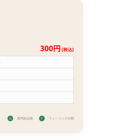
300円
(税込)
子
G
…専門的分類
F
…フィーリング分類