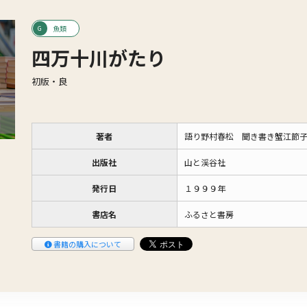
魚類
四万十川がたり
初版・良
著者
語り野村春松 聞き書き蟹江節
出版社
山と渓谷社
発行日
１９９９年
書店名
ふるさと書房
書籍の購入について