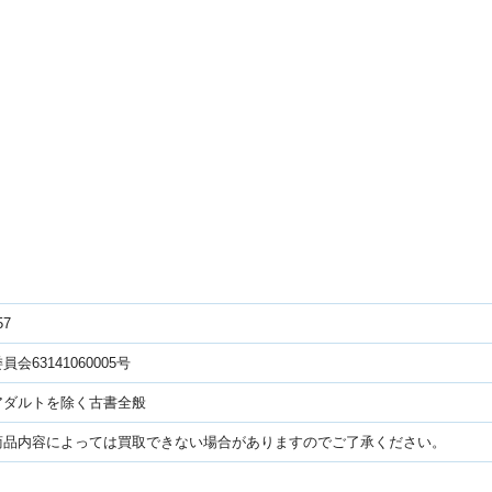
57
会63141060005号
アダルトを除く古書全般
商品内容によっては買取できない場合がありますのでご了承ください。