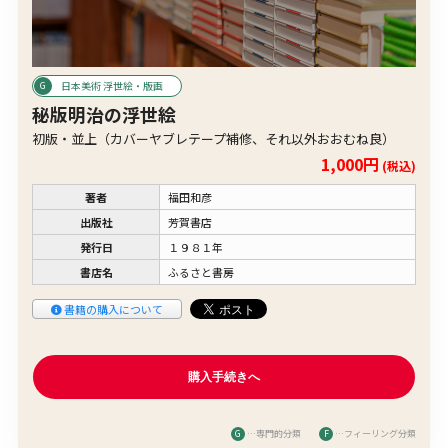
日本美術 浮世絵・版画
秘版明治の浮世絵
初版・並上（カバーヤブレテープ補修、それ以外おおむね良）
1,000円
(税込)
著者
福田和彦
出版社
芳賀書店
発行日
１９８１年
書店名
ふるさと書房
書籍の購入について
G
…専門的分類
F
…フィーリング分類