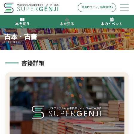
会員ログイン / 新規登録
本を買う
本を売る
本のイベント
古本・古書
USED BOOKS
書籍詳細