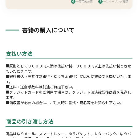
G
…専門的分類
F
…フィーリング分類
書籍の購入について
支払い方法
■原則として３０００円未満は後払い制、３０００円以上は先払い制とさせ
ていただきます。
■銀行振込（三井住友銀行・ゆうちょ銀行）又は郵便振替でお願いいたしま
す。
■送料・送金手数料は別途ご負担下さい。
■クレジットカードをご利用の場合は、クレジット決済確認後商品を発送し
ます。
■領収書が必要の場合は、ご注文時に書式・宛名等をお知らせ下さい。
商品の引き渡し方法
商品はゆうメール、スマートレター、ゆうパケット、レターパック、ゆうパ