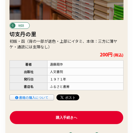
地誌
切支丹の里
初版・函（背の一部が退色・上部にイタミ、本体：三方に薄ヤ
ケ・通読には支障なし）
200円
(税込)
著者
遠藤周作
出版社
人文書院
発行日
１９７１年
書店名
ふるさと書房
書籍の購入について