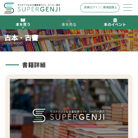
会員ログイン / 新規登録
本を買う
本を売る
本のイベント
古本・古書
USED BOOKS
書籍詳細