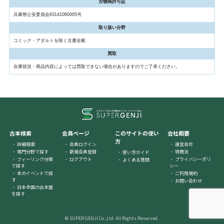
古物商許可証
兵庫県公安委員会63141060005号
取り扱い分野
コミック・アダルトを除く古書全般
買取
在庫状況・商品内容によっては買取できない場合がありますのでご了承ください。
古本検索
会員ページ
このサイトの使い
会社概要
方
詳細検索
会員ログイン
運営会社
専門分野で探す
新規会員登録
特商法
使い方ガイド
フィーリング分類
ログアウト
プライバシーポリ
よくある質問
で探す
シー
本のイベントで探
ご利用規約
す
お問い合わせ
日本全国の古本屋
を探す
© SUPER GENJI Co.,Ltd All Rights Reserved.