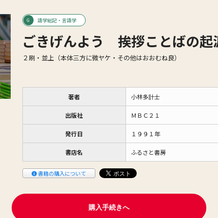
語学総記・言語学
ごきげんよう 挨拶ことばの起
２刷・並上（本体三方に微ヤケ・その他はおおむね良）
著者
小林多計士
出版社
ＭＢＣ２１
発行日
１９９１年
書店名
ふるさと書房
書籍の購入について