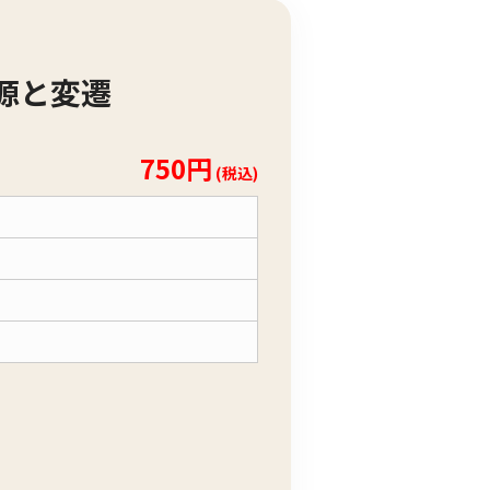
源と変遷
750円
(税込)