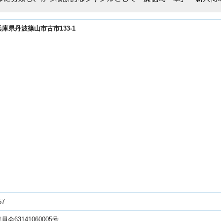
23兵庫県丹波篠山市古市133-1
57
会63141060005号