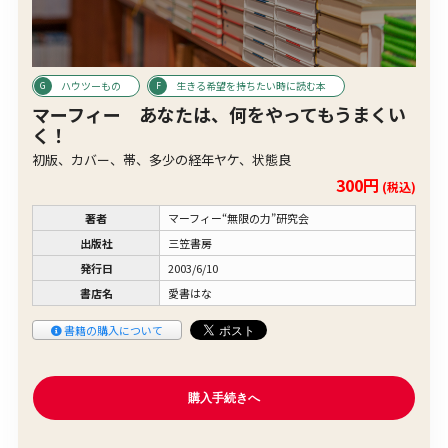
ハウツーもの
生きる希望を持ちたい時に読む本
マーフィー あなたは、何をやってもうまくい
く！
初版、カバー、帯、多少の経年ヤケ、状態良
300円
(税込)
著者
マーフィー“無限の力”研究会
出版社
三笠書房
発行日
2003/6/10
書店名
愛書はな
書籍の購入について