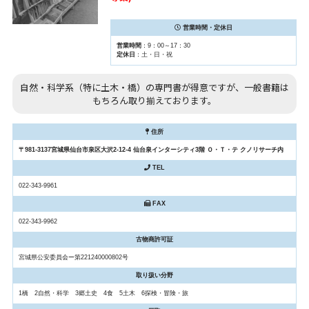
営業時間・定休日
営業時間
：9：00～17：30
定休日
：土・日・祝
自然・科学系（特に土木・橋）の専門書が得意ですが、一般書籍は
もちろん取り揃えております。
住所
〒981-3137宮城県仙台市泉区大沢2-12-4 仙台泉インターシティ3階 Ｏ・Ｔ・テ クノリサーチ内
TEL
022-343-9961
FAX
022-343-9962
古物商許可証
宮城県公安委員会ー第221240000802号
取り扱い分野
1橋 2自然・科学 3郷土史 4食 5土木 6探検・冒険・旅