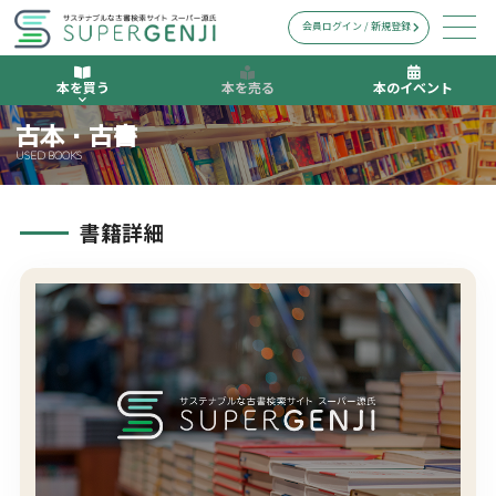
会員ログイン / 新規登録
本を買う
本を売る
本のイベント
古本・古書
USED BOOKS
書籍詳細