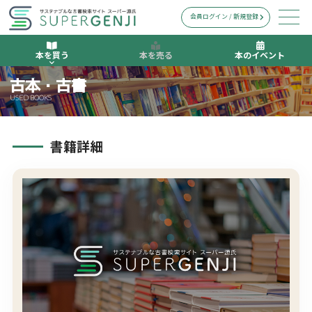
会員ログイン / 新規登録
本を買う
本を売る
本のイベント
古本・古書
USED BOOKS
書籍詳細