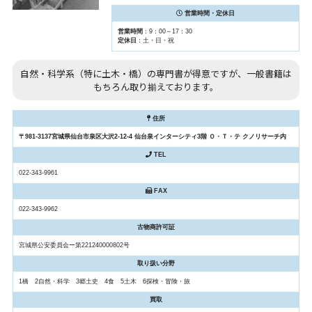
営業時間・定休日
営業時間
：9：00～17：30
定休日
：土・日・祝
自然・科学系（特に土木・橋）の専門書が得意ですが、一般書籍は
もちろん取り揃えております。
住所
〒981-3137宮城県仙台市泉区大沢2-12-4 仙台泉インターシティ3階 Ｏ・Ｔ・テ クノリサーチ内
TEL
022-343-9961
FAX
022-343-9962
古物商許可証
宮城県公安委員会ー第221240000802号
取り扱い分野
1橋 2自然・科学 3郷土史 4食 5土木 6探検・冒険・旅
買取