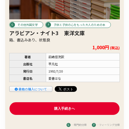
その他外国文学
子供と子供の心をもった大人のための本
アラビアン・ナイト3 東洋文庫
箱、書込みあり、状態良
1,000円
(税込)
著者
前嶋信次訳
出版社
平凡社
発行日
1992/7/20
書店名
愛書はな
書籍の購入について
G
…専門的分類
F
…フィーリング分類