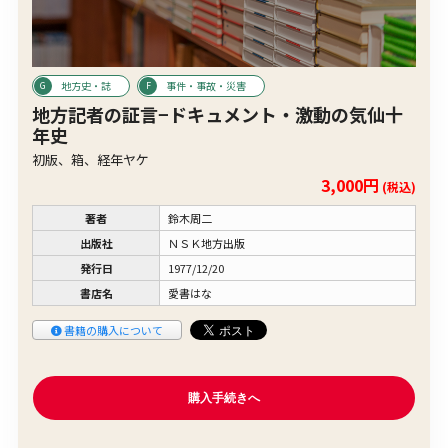
地方史・誌
事件・事故・災害
地方記者の証言−ドキュメント・激動の気仙十
年史
初版、箱、経年ヤケ
3,000円
(税込)
著者
鈴木周二
出版社
ＮＳＫ地方出版
発行日
1977/12/20
書店名
愛書はな
書籍の購入について