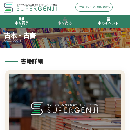
会員ログイン / 新規登録
本を買う
本を売る
本のイベント
古本・古書
USED BOOKS
書籍詳細