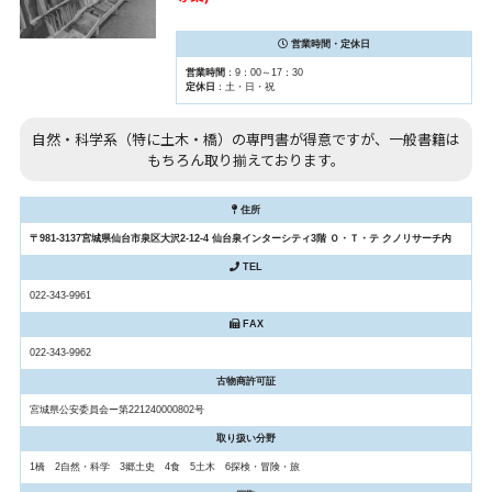
営業時間・定休日
営業時間
：9：00～17：30
定休日
：土・日・祝
自然・科学系（特に土木・橋）の専門書が得意ですが、一般書籍は
もちろん取り揃えております。
住所
〒981-3137宮城県仙台市泉区大沢2-12-4 仙台泉インターシティ3階 Ｏ・Ｔ・テ クノリサーチ内
TEL
022-343-9961
FAX
022-343-9962
古物商許可証
宮城県公安委員会ー第221240000802号
取り扱い分野
1橋 2自然・科学 3郷土史 4食 5土木 6探検・冒険・旅