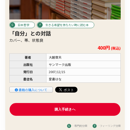
日本哲学
生きる希望を持ちたい時に読む本
「自分」との対話
カバー、帯、状態良
400円
(税込)
著者
大越俊夫
出版社
サンマーク出版
発行日
2007/12/15
書店名
愛書はな
書籍の購入について
G
…専門的分類
F
…フィーリング分類