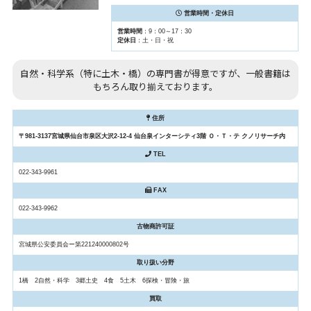
営業時間・定休日
営業時間
：9：00～17：30
定休日
：土・日・祝
自然・科学系（特に土木・橋）の専門書が得意ですが、一般書籍は
もちろん取り揃えております。
住所
〒981-3137宮城県仙台市泉区大沢2-12-4 仙台泉インターシティ3階 Ｏ・Ｔ・テ クノリサーチ内
TEL
022-343-9961
FAX
022-343-9962
古物商許可証
宮城県公安委員会ー第221240000802号
取り扱い分野
1橋 2自然・科学 3郷土史 4食 5土木 6探検・冒険・旅
買取