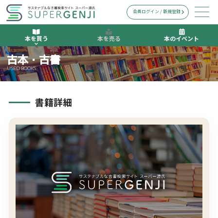
会員ログイン / 新規登録
本を買う
本を売る
本のイベント
古本・古書
USED BOOKS
書籍詳細