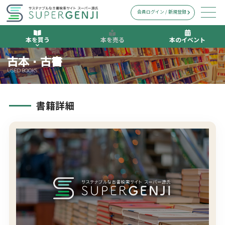
会員ログイン / 新規登録
本を買う
本を売る
本のイベント
古本・古書
USED BOOKS
書籍詳細