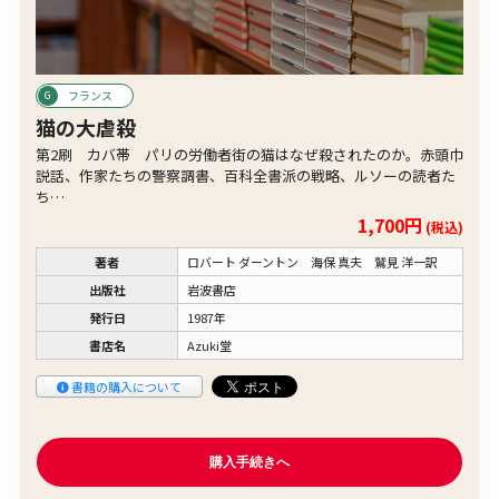
フランス
猫の大虐殺
第2刷 カバ帯 パリの労働者街の猫はなぜ殺されたのか。赤頭巾
説話、作家たちの警察調書、百科全書派の戦略、ルソーの読者た
ち…
1,700円
(税込)
著者
ロバート ダーントン 海保 真夫 鷲見 洋一訳
出版社
岩波書店
発行日
1987年
書店名
Azuki堂
書籍の購入について