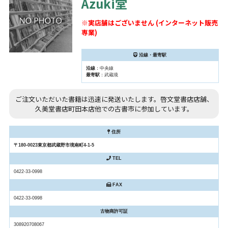
Azuki堂
※実店舗はございません (インターネット販売
専業)
沿線・最寄駅
沿線
：中央線
最寄駅
：武蔵境
ご注文いただいた書籍は迅速に発送いたします。啓文堂書店店舗、
久美堂書店町田本店他での古書市に参加しています。
住所
〒180-0023東京都武蔵野市境南町4-1-5
TEL
0422-33-0998
FAX
0422-33-0998
古物商許可証
308920708067