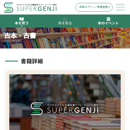
会員ログイン / 新規登録
本を買う
本を売る
本のイベント
古本・古書
USED BOOKS
書籍詳細