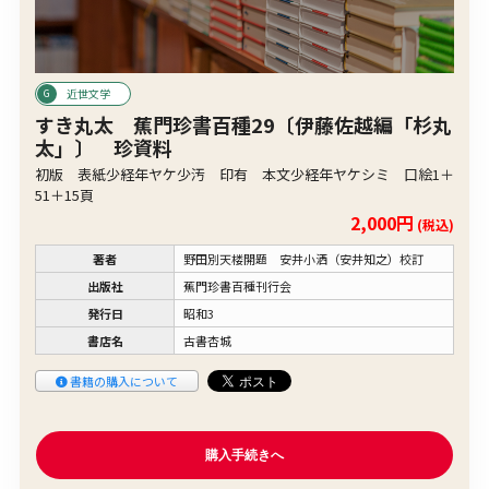
近世文学
すき丸太 蕉門珍書百種29〔伊藤佐越編「杉丸
太」〕 珍資料
初版 表紙少経年ヤケ少汚 印有 本文少経年ヤケシミ 口絵1＋
51＋15頁
2,000円
(税込)
著者
野田別天楼開題 安井小洒（安井知之）校訂
出版社
蕉門珍書百種刊行会
発行日
昭和3
書店名
古書杏城
書籍の購入について