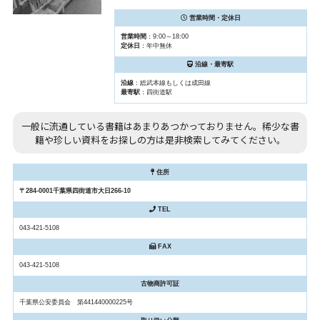
営業時間・定休日
営業時間
：9:00～18:00
定休日
：年中無休
沿線・最寄駅
沿線
：総武本線もしくは成田線
最寄駅
：四街道駅
一般に流通している書籍はあまりあつかっておりません。稀少な書
籍や珍しい資料をお探しの方は是非検索してみてください。
住所
〒284-0001千葉県四街道市大日266-10
TEL
043-421-5108
FAX
043-421-5108
古物商許可証
千葉県公安委員会 第441440000225号