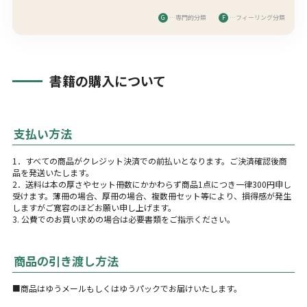
G
…専門的分類
F
…フィーリング分類
書籍の購入について
支払い方法
1．すべての商品がクレジット決済での前払いとなります。ご決済確認後商
品を発送いたします。
2．送料は本の厚さやセット冊数にかかわらず商品1点につき一律300円申し
受けます。薄冊の場合、厚冊の場合、複数冊セット等により、損得感が発生
しますがご寛容のほどお願い申し上げます。
3. 公費でのお買い求めの場合は必要書類をご指示ください。
商品の引き渡し方法
■商品はゆうメールもしくはゆうパックでお届けいたします。