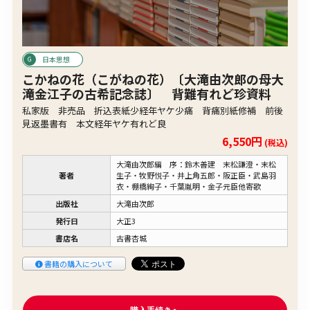
日本思想
こかねの花（こがねの花）〔大滝由次郎の母大
滝金江子の古希記念誌〕 背難有れど珍資料
私家版 非売品 折込表紙少経年ヤケ少痛 背痛別紙修補 前後
見返墨書有 本文経年ヤケ有れど良
6,550円
(税込)
大滝由次郎編 序：鈴木善建 末松謙澄・末松
著者
生子・牧野悦子・井上角五郎・阪正臣・武島羽
衣・棚橋絢子・千葉胤明・金子元臣他寄歌
出版社
大滝由次郎
発行日
大正3
書店名
古書杏城
書籍の購入について