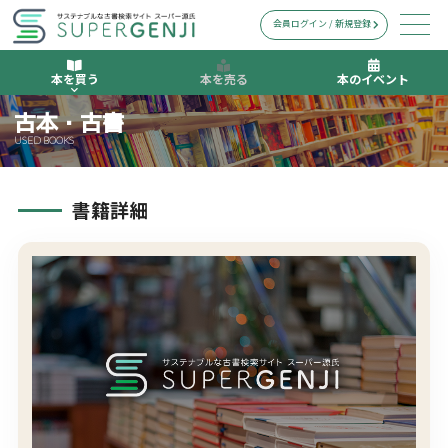
会員ログイン / 新規登録
本を買う
本を売る
本のイベント
古本・古書
USED BOOKS
書籍詳細