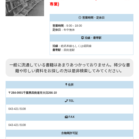
専業)
営業時間・定休日
営業時間
：9:00～18:00
定休日
：年中無休
沿線・最寄駅
沿線
：総武本線もしくは成田線
最寄駅
：四街道駅
一般に流通している書籍はあまりあつかっておりません。稀少な書
籍や珍しい資料をお探しの方は是非検索してみてください。
住所
〒284-0001千葉県四街道市大日266-10
TEL
043-421-5108
FAX
043-421-5108
古物商許可証