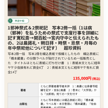
神道全般
1邪神祭式＆2祭祀記 写本2冊一括〔1は病
（邪神）を払うための祭式で支度行事を詳細に
記す寛松斎→関百舩→宮内守中と伝えられたも
の、2は晨謁礼・朔日拝・時祭・忌祭・月毎の
年中祭祀他について記す〕 超珍資料
写本2冊一括 写本2冊を綴込表紙で仮綴としたもの 綴込表紙に
「橋本蔵書」の分類ラベルが貼付されているため一括販売とし
た タイトルはともに表紙に打ち付け書 1：表紙本文ともに経年
ヤケ少虫損有れど良全6丁 2：表紙本文ともに経年ヤケ有れど良
全14丁
135,000円
(税込)
ともに原著者書写者未詳 1：奥書に伝承書写経
著者
緯を記す・安永2奥書 2：巻末に「大学頭」か
ら「太郎様」宛ての一文を付す
ともに写本表紙には綴込表紙と同じ「橋本蔵
出版社
書」ラベル有・本文巻頭に「橋本蔵書」「佐伯
斉義蔵書」の2印記有