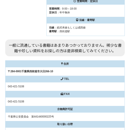
営業時間・定休日
営業時間
：9:00～18:00
定休日
：年中無休
沿線・最寄駅
沿線
：総武本線もしくは成田線
最寄駅
：四街道駅
一般に流通している書籍はあまりあつかっておりません。稀少な書
籍や珍しい資料をお探しの方は是非検索してみてください。
住所
〒284-0001千葉県四街道市大日266-10
TEL
043-421-5108
FAX
043-421-5108
古物商許可証
千葉県公安委員会 第441440000225号
取り扱い分野