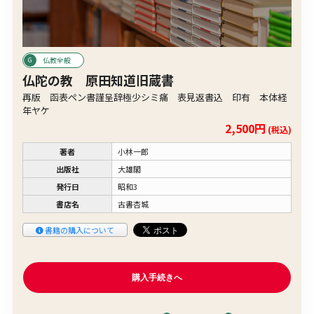
仏教全般
仏陀の教 原田知道旧蔵書
再版 函表ペン書謹呈辞極少シミ痛 表見返書込 印有 本体経
年ヤケ
2,500円
(税込)
著者
小林一郎
出版社
大雄閣
発行日
昭和3
書店名
古書杏城
書籍の購入について