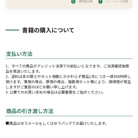
G
…専門的分類
F
…フィーリング分類
書籍の購入について
支払い方法
1．すべての商品がクレジット決済での前払いとなります。ご決済確認後商
品を発送いたします。
2．送料は本の厚さやセット冊数にかかわらず商品1点につき一律300円申し
受けます。薄冊の場合、厚冊の場合、複数冊セット等により、損得感が発生
しますがご寛容のほどお願い申し上げます。
3. 公費でのお買い求めの場合は必要書類をご指示ください。
商品の引き渡し方法
■商品はゆうメールもしくはゆうパックでお届けいたします。