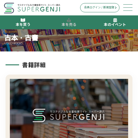
会員ログイン / 新規登録
本を買う
本を売る
本のイベント
古本・古書
USED BOOKS
書籍詳細