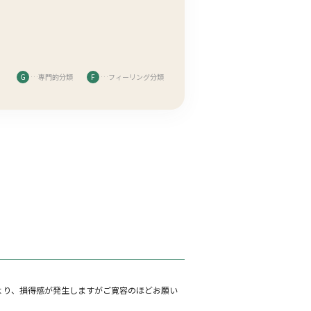
G
…専門的分類
F
…フィーリング分類
より、損得感が発生しますがご寛容のほどお願い