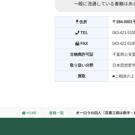
一般に流通している書籍はあ
住所
〒284-000
TEL
043-421-510
FAX
043-421-510
古物商許可証
千葉県公安委員
取り扱い分野
日本思想哲
買取
■ご相談の
HOME
書籍一覧
オーロラの囚人〔百瀬三郎は歌手・