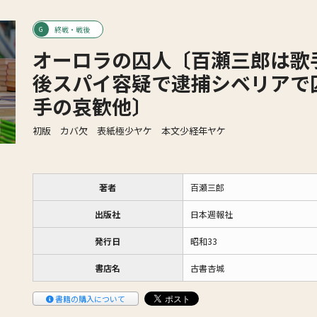
終戦・戦後
オーロラの囚人〔百瀬三郎は歌
後スパイ容疑で逮捕シベリアで
手の哀歓他〕
初版 カバ欠 表紙極少ヤケ 本文少経年ヤケ
著者
百瀬三郎
出版社
日本週報社
発行日
昭和33
書店名
古書杏城
書籍の購入について