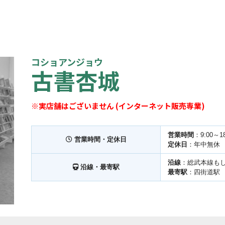
コショアンジョウ
古書杏城
※実店舗はございません (インターネット販売専業)
営業時間
：9:00～18
営業時間・定休日
定休日
：年中無休
沿線
：総武本線も
沿線・最寄駅
最寄駅
：四街道駅