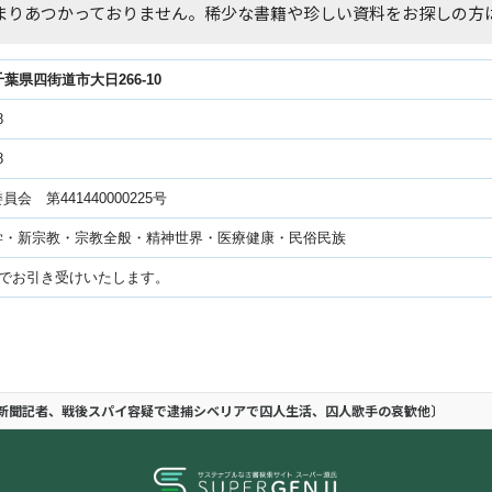
まりあつかっておりません。稀少な書籍や珍しい資料をお探しの方
1千葉県四街道市大日266-10
8
8
会 第441440000225号
学・新宗教・宗教全般・精神世界・医療健康・民俗民族
上でお引き受けいたします。
新聞記者、戦後スパイ容疑で逮捕シベリアで囚人生活、囚人歌手の哀歓他〕