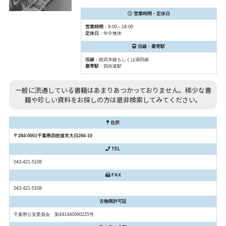
営業時間・定休日
営業時間
：9:00～18:00
定休日
：年中無休
沿線・最寄駅
沿線
：総武本線もしくは成田線
最寄駅
：四街道駅
一般に流通している書籍はあまりあつかっておりません。稀少な書
籍や珍しい資料をお探しの方は是非検索してみてください。
住所
〒284-0001千葉県四街道市大日266-10
TEL
043-421-5108
FAX
043-421-5108
古物商許可証
千葉県公安委員会 第441440000225号