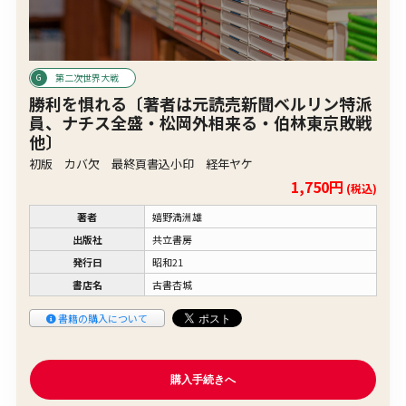
第二次世界大戦
勝利を惧れる〔著者は元読売新聞ベルリン特派
員、ナチス全盛・松岡外相来る・伯林東京敗戦
他〕
初版 カバ欠 最終頁書込小印 経年ヤケ
1,750円
(税込)
著者
嬉野満洲雄
出版社
共立書房
発行日
昭和21
書店名
古書杏城
書籍の購入について