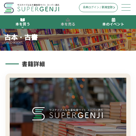
会員ログイン / 新規登録
本を買う
本を売る
本のイベント
古本・古書
USED BOOKS
書籍詳細