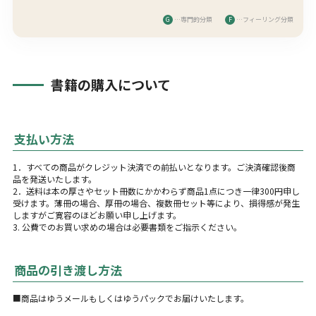
G
…専門的分類
F
…フィーリング分類
書籍の購入について
支払い方法
1．すべての商品がクレジット決済での前払いとなります。ご決済確認後商
品を発送いたします。
2．送料は本の厚さやセット冊数にかかわらず商品1点につき一律300円申し
受けます。薄冊の場合、厚冊の場合、複数冊セット等により、損得感が発生
しますがご寛容のほどお願い申し上げます。
3. 公費でのお買い求めの場合は必要書類をご指示ください。
商品の引き渡し方法
■商品はゆうメールもしくはゆうパックでお届けいたします。