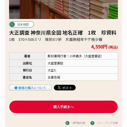
日本地図
大正調査 神奈川県全図 地名正確 1枚 珍資料
1枚 370×505ミリ 現状8ツ折 片面刷経年ヤケ極少痛
4,550円
(税込)
著者
彫刻兼発行者：小林義夫（大盛堂書店）
出版社
大盛堂書店
発行日
大正5
書店名
古書杏城
書籍の購入について
G
…専門的分類
F
…フィーリング分類