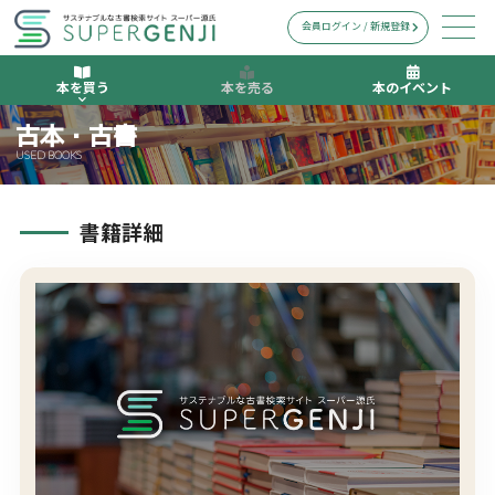
会員ログイン / 新規登録
本を買う
本を売る
本のイベント
古本・古書
USED BOOKS
書籍詳細