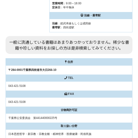
営業時間
：9:00～18:00
定休日
：年中無休
沿線・最寄駅
沿線
：総武本線もしくは成田線
最寄駅
：四街道駅
一般に流通している書籍はあまりあつかっておりません。稀少な書
籍や珍しい資料をお探しの方は是非検索してみてください。
住所
〒284-0001千葉県四街道市大日266-10
TEL
043-421-5108
FAX
043-421-5108
古物商許可証
千葉県公安委員会 第441440000225号
取り扱い分野
日本思想哲学・新宗教・宗教全般・精神世界・医療健康・民俗民族