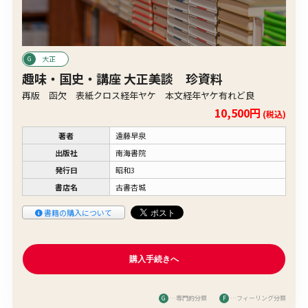
大正
趣味・国史・講座 大正美談 珍資料
再版 函欠 表紙クロス経年ヤケ 本文経年ヤケ有れど良
10,500円
(税込)
著者
遠藤早泉
出版社
南海書院
発行日
昭和3
書店名
古書杏城
書籍の購入について
G
…専門的分類
F
…フィーリング分類