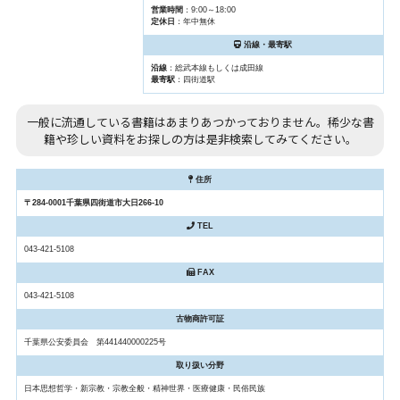
営業時間
：9:00～18:00
定休日
：年中無休
沿線・最寄駅
沿線
：総武本線もしくは成田線
最寄駅
：四街道駅
一般に流通している書籍はあまりあつかっておりません。稀少な書
籍や珍しい資料をお探しの方は是非検索してみてください。
住所
〒284-0001千葉県四街道市大日266-10
TEL
043-421-5108
FAX
043-421-5108
古物商許可証
千葉県公安委員会 第441440000225号
取り扱い分野
日本思想哲学・新宗教・宗教全般・精神世界・医療健康・民俗民族