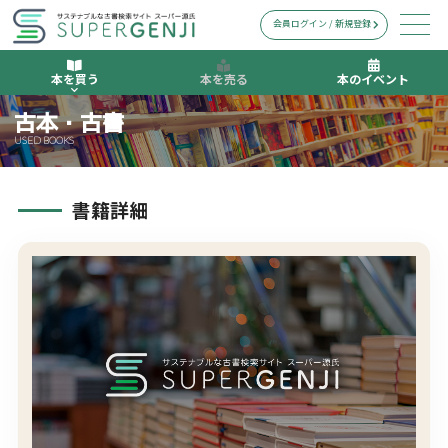
会員ログイン / 新規登録
本を買う
本を売る
本のイベント
古本・古書
USED BOOKS
書籍詳細