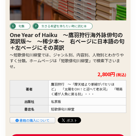
句集
生きる希望を持ちたい時に読む本
One Year of Haiku 〜鷹羽狩行海外詠俳句の
英訳版〜 〜稀少本〜 右ページに日本語の句
＋左ページにその英訳
〜短歌俳句川柳堂では、ジャンル別、内容別、人物別とわかりや
すく分類。ホームページは「短歌俳句川柳堂」で検索下さいま
せ。
2,800円
(税込)
鷹羽狩行 〜「摩天楼より新緑がパセリほ
著者
ど」 「太陽をOH！と迎へて老氷河」 「明易
く姫が人魚に戻る刻」・・・
出版社
私家版
書店名
短歌俳句川柳堂
書籍の購入について