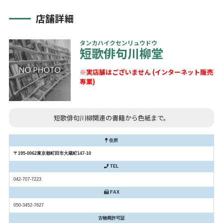
店舗詳細
タンカハイクセンリュウドウ
短歌俳句川柳堂
※実店舗はございません (インターネット販売
専業)
短歌俳句川柳関連の書籍から色紙まで。
住所
〒195-0062東京都町田市大蔵町147-10
TEL
042-707-7223
FAX
050-3452-7627
古物商許可証