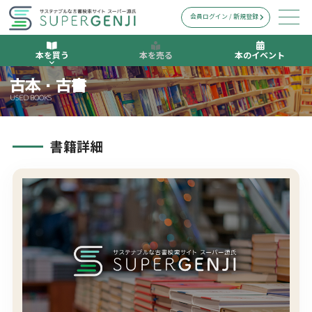
会員ログイン / 新規登録
本を買う
本を売る
本のイベント
古本・古書
USED BOOKS
書籍詳細