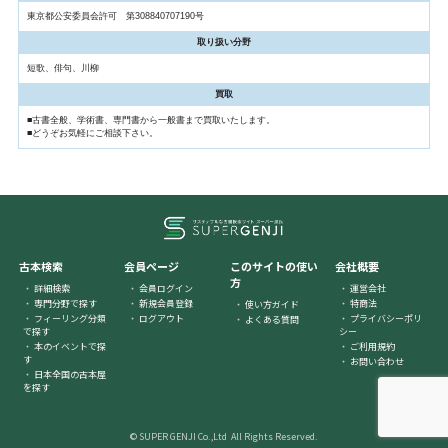
東京都公安委員会許可 第308840707190号
取り扱い分野
短歌、俳句、川柳
買取
■古書全般、学術書、専門書から一般書まで買取いたします。
■どうぞお気軽にご相談下さい。
古本検索
会員ページ
このサイトの使い
会社概要
方
詳細検索
会員ログイン
運営会社
専門分野で探す
新規会員登録
特商法
使い方ガイド
フィーリング分類
ログアウト
プライバシーポリ
よくある質問
で探す
シー
本のイベントで探
ご利用規約
す
お問い合わせ
日本全国の古本屋
を探す
© SUPER GENJI Co.,Ltd All Rights Reserved.