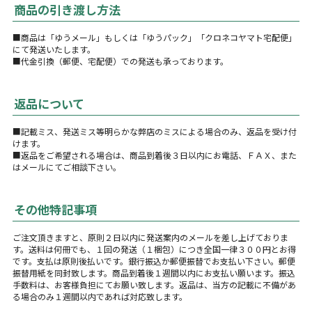
商品の引き渡し方法
■商品は「ゆうメール」もしくは「ゆうパック」「クロネコヤマト宅配便」
にて発送いたします。
■代金引換（郵便、宅配便）での発送も承っております。
返品について
■記載ミス、発送ミス等明らかな弊店のミスによる場合のみ、返品を受け付
けます。
■返品をご希望される場合は、商品到着後３日以内にお電話、ＦＡＸ、また
はメールにてご相談下さい。
その他特記事項
ご注文頂きますと、原則２日以内に発送案内のメールを差し上げておりま
す。送料は何冊でも、１回の発送（１梱包）につき全国一律３００円とお得
です。支払は原則後払いです。銀行振込か郵便振替でお支払い下さい。郵便
振替用紙を同封致します。商品到着後１週間以内にお支払い願います。振込
手数料は、お客様負担にてお願い致します。返品は、当方の記載に不備があ
る場合のみ１週間以内であれば対応致します。