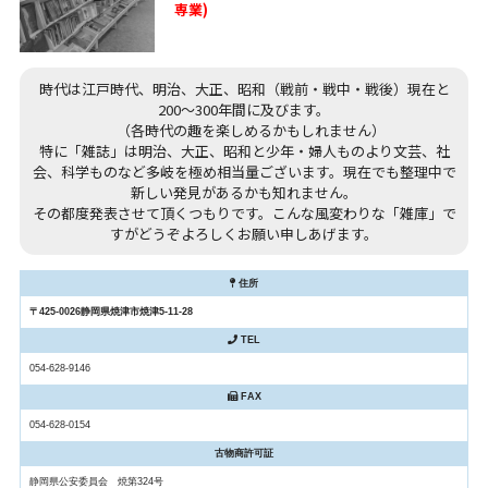
専業)
時代は江戸時代、明治、大正、昭和（戦前・戦中・戦後）現在と
200～300年間に及びます。
（各時代の趣を楽しめるかもしれません）
特に「雑誌」は明治、大正、昭和と少年・婦人ものより文芸、社
会、科学ものなど多岐を極め相当量ございます。現在でも整理中で
新しい発見があるかも知れません。
その都度発表させて頂くつもりです。こんな風変わりな「雑庫」で
すがどうぞよろしくお願い申しあげます。
住所
〒425-0026静岡県焼津市焼津5-11-28
TEL
054-628-9146
FAX
054-628-0154
古物商許可証
静岡県公安委員会 焼第324号