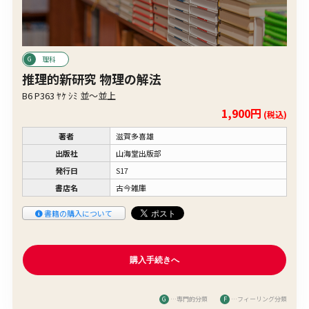
理科
推理的新研究 物理の解法
B6 P363 ﾔｹ ｼﾐ 並〜並上
1,900円
(税込)
著者
滋賀多喜雄
出版社
山海堂出版部
発行日
S17
書店名
古今雑庫
書籍の購入について
G
…専門的分類
F
…フィーリング分類