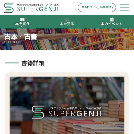
会員ログイン / 新規登録
本を買う
本を売る
本のイベント
古本・古書
USED BOOKS
書籍詳細