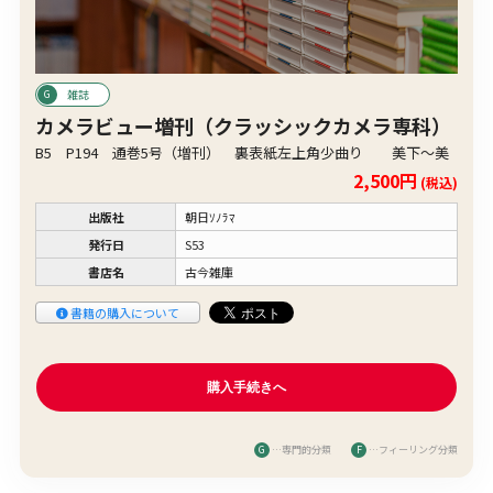
雑誌
カメラビュー増刊（クラッシックカメラ専科）
B5 P194 通巻5号（増刊） 裏表紙左上角少曲り 美下〜美
2,500円
(税込)
出版社
朝日ｿﾉﾗﾏ
発行日
S53
書店名
古今雑庫
書籍の購入について
G
…専門的分類
F
…フィーリング分類