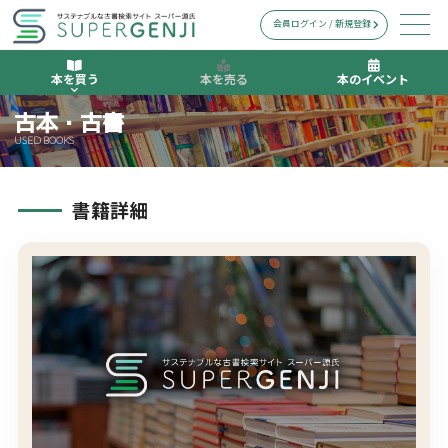
会員ログイン / 新規登録
本を買う
本を売る
本のイベント
古本・古書
USED BOOKS
書籍詳細