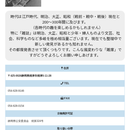
時代は江戸時代、明治、大正、昭和（戦前・戦中・戦後）現在と
200～300年間に及びます。
（各時代の趣を楽しめるかもしれません）
特に「雑誌」は明治、大正、昭和と少年・婦人ものより文芸、社
会、科学ものなど多岐を極め相当量ございます。現在でも整理中で
新しい発見があるかも知れません。
その都度発表させて頂くつもりです。こんな風変わりな「雑庫」で
すがどうぞよろしくお願い申しあげます。
住所
〒425-0026静岡県焼津市焼津5-11-28
TEL
054-628-9146
FAX
054-628-0154
古物商許可証
静岡県公安委員会 焼第324号
取り扱い分野