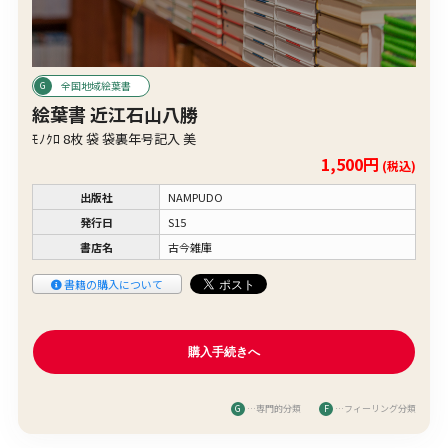
全国地域絵葉書
絵葉書 近江石山八勝
ﾓﾉｸﾛ 8枚 袋 袋裏年号記入 美
1,500円
(税込)
出版社
NAMPUDO
発行日
S15
書店名
古今雑庫
書籍の購入について
G
…専門的分類
F
…フィーリング分類