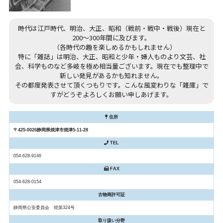
時代は江戸時代、明治、大正、昭和（戦前・戦中・戦後）現在と
200～300年間に及びます。
（各時代の趣を楽しめるかもしれません）
特に「雑誌」は明治、大正、昭和と少年・婦人ものより文芸、社
会、科学ものなど多岐を極め相当量ございます。現在でも整理中で
新しい発見があるかも知れません。
その都度発表させて頂くつもりです。こんな風変わりな「雑庫」で
すがどうぞよろしくお願い申しあげます。
住所
〒425-0026静岡県焼津市焼津5-11-28
TEL
054-628-9146
FAX
054-628-0154
古物商許可証
静岡県公安委員会 焼第324号
取り扱い分野