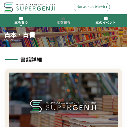
会員ログイン / 新規登録
本を買う
本を売る
本のイベント
古本・古書
USED BOOKS
書籍詳細