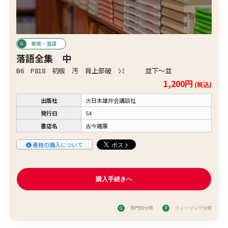
寄席・落語
落語全集 中
B6 P818 初版 汚 背上部破 ｼﾐ 並下〜並
1,200円
(税込)
出版社
大日本雄弁会講談社
発行日
S4
書店名
古今雑庫
書籍の購入について
G
…専門的分類
F
…フィーリング分類