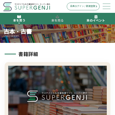
会員ログイン / 新規登録
本を買う
本を売る
本のイベント
古本・古書
USED BOOKS
書籍詳細