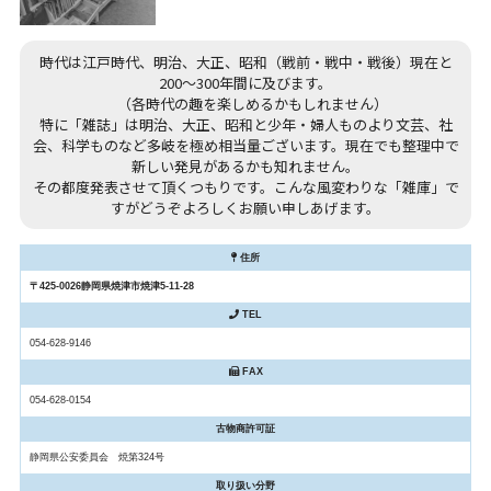
時代は江戸時代、明治、大正、昭和（戦前・戦中・戦後）現在と
200～300年間に及びます。
（各時代の趣を楽しめるかもしれません）
特に「雑誌」は明治、大正、昭和と少年・婦人ものより文芸、社
会、科学ものなど多岐を極め相当量ございます。現在でも整理中で
新しい発見があるかも知れません。
その都度発表させて頂くつもりです。こんな風変わりな「雑庫」で
すがどうぞよろしくお願い申しあげます。
住所
〒425-0026静岡県焼津市焼津5-11-28
TEL
054-628-9146
FAX
054-628-0154
古物商許可証
静岡県公安委員会 焼第324号
取り扱い分野