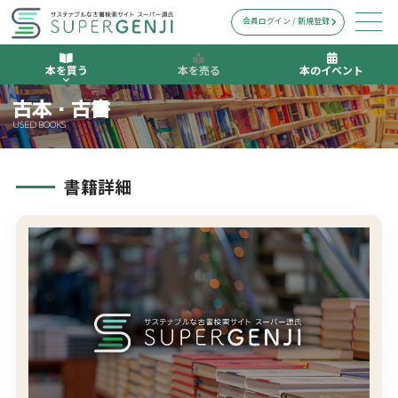
会員ログイン / 新規登録
本を買う
本を売る
本のイベント
古本・古書
USED BOOKS
書籍詳細