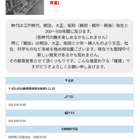
専業)
時代は江戸時代、明治、大正、昭和（戦前・戦中・戦後）現在と
200～300年間に及びます。
（各時代の趣を楽しめるかもしれません）
特に「雑誌」は明治、大正、昭和と少年・婦人ものより文芸、社
会、科学ものなど多岐を極め相当量ございます。現在でも整理中で
新しい発見があるかも知れません。
その都度発表させて頂くつもりです。こんな風変わりな「雑庫」で
すがどうぞよろしくお願い申しあげます。
住所
〒425-0026静岡県焼津市焼津5-11-28
TEL
054-628-9146
FAX
054-628-0154
古物商許可証
静岡県公安委員会 焼第324号