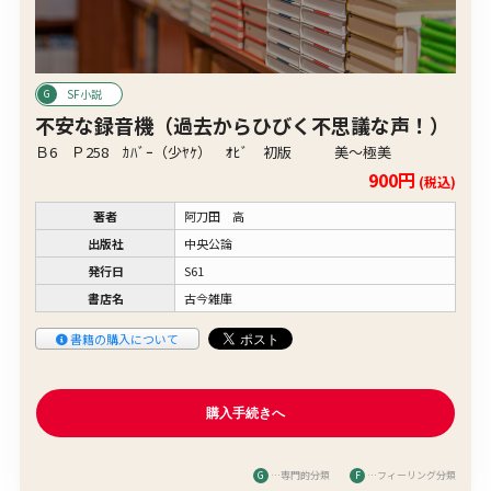
SF小説
不安な録音機（過去からひびく不思議な声！）
Ｂ6 Ｐ258 ｶﾊﾞｰ（少ﾔｹ） ｵﾋﾞ 初版 美〜極美
900円
(税込)
著者
阿刀田 高
出版社
中央公論
発行日
S61
書店名
古今雑庫
書籍の購入について
G
…専門的分類
F
…フィーリング分類