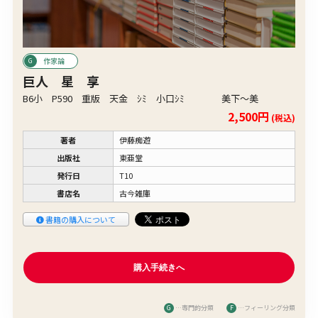
作家論
巨人 星 享
B6小 P590 重版 天金 ｼﾐ 小口ｼﾐ 美下〜美
2,500円
(税込)
著者
伊藤痴遊
出版社
東亜堂
発行日
T10
書店名
古今雑庫
書籍の購入について
G
…専門的分類
F
…フィーリング分類