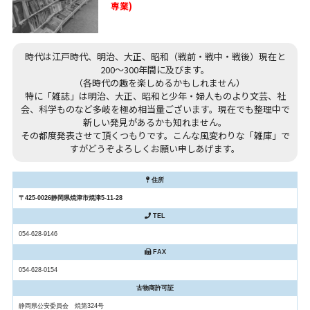
専業)
時代は江戸時代、明治、大正、昭和（戦前・戦中・戦後）現在と
200～300年間に及びます。
（各時代の趣を楽しめるかもしれません）
特に「雑誌」は明治、大正、昭和と少年・婦人ものより文芸、社
会、科学ものなど多岐を極め相当量ございます。現在でも整理中で
新しい発見があるかも知れません。
その都度発表させて頂くつもりです。こんな風変わりな「雑庫」で
すがどうぞよろしくお願い申しあげます。
住所
〒425-0026静岡県焼津市焼津5-11-28
TEL
054-628-9146
FAX
054-628-0154
古物商許可証
静岡県公安委員会 焼第324号