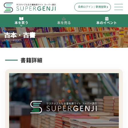
会員ログイン / 新規登録
本を買う
本を売る
本のイベント
古本・古書
USED BOOKS
書籍詳細