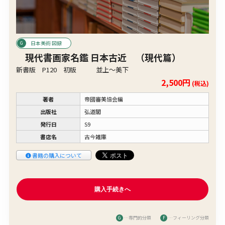
日本美術 図録
現代書画家名鑑 日本古近 （現代篇）
新書版 P120 初版 並上〜美下
2,500円
(税込)
著者
帝國審美協会編
出版社
弘道閣
発行日
S9
書店名
古今雑庫
書籍の購入について
G
…専門的分類
F
…フィーリング分類