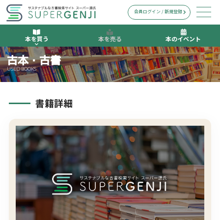
会員ログイン / 新規登録
本を買う
本を売る
本のイベント
古本・古書
USED BOOKS
書籍詳細