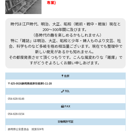
専業)
時代は江戸時代、明治、大正、昭和（戦前・戦中・戦後）現在と
200～300年間に及びます。
（各時代の趣を楽しめるかもしれません）
特に「雑誌」は明治、大正、昭和と少年・婦人ものより文芸、社
会、科学ものなど多岐を極め相当量ございます。現在でも整理中で
新しい発見があるかも知れません。
その都度発表させて頂くつもりです。こんな風変わりな「雑庫」で
すがどうぞよろしくお願い申しあげます。
住所
〒425-0026静岡県焼津市焼津5-11-28
TEL
054-628-9146
FAX
054-628-0154
古物商許可証
静岡県公安委員会 焼第324号