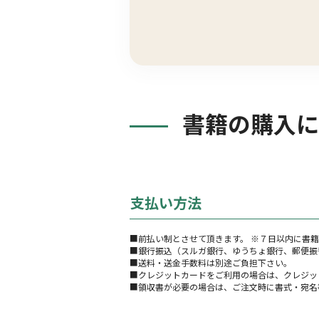
書籍の購入に
支払い方法
■前払い制とさせて頂きます。 ※７日以内に書
■銀行振込（スルガ銀行、ゆうちょ銀行、郵便振
■送料・送金手数料は別途ご負担下さい。
■クレジットカードをご利用の場合は、クレジッ
■領収書が必要の場合は、ご注文時に書式・宛名