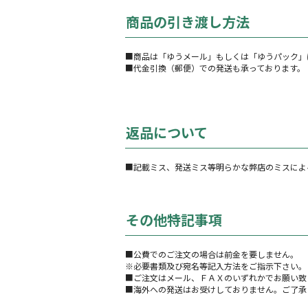
商品の引き渡し方法
■商品は「ゆうメール」もしくは「ゆうパック」
■代金引換（郵便）での発送も承っております。
返品について
■記載ミス、発送ミス等明らかな弊店のミスによ
その他特記事項
■公費でのご注文の場合は前金を要しません。
※必要書類及び宛名等記入方法をご指示下さい。
■ご注文はメール、ＦＡＸのいずれかでお願い致
■海外への発送はお受けしておりません。ご了承