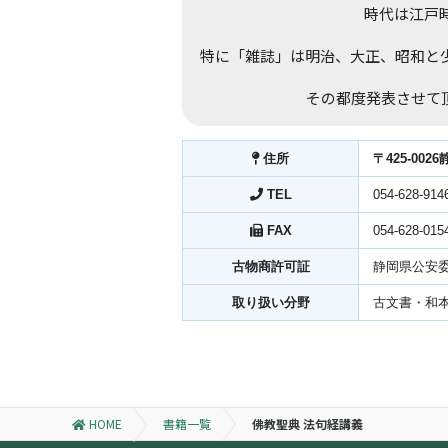
時代は江戸時
特に「雑誌」は明治、大正、昭和と
その都度発表させて
住所
〒425-002
TEL
054-628-914
FAX
054-628-015
古物商許可証
静岡県公安委
取り扱い分野
古文書・和
HOME
書籍一覧
佛教聖典 法句経講義