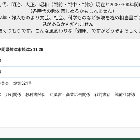
代、明治、大正、昭和（戦前・戦中・戦後）現在と200～300年
（各時代の趣を楽しめるかもしれません）
少年・婦人ものより文芸、社会、科学ものなど多岐を極め相当量ご
見があるかも知れません。
頂くつもりです。こんな風変わりな「雑庫」ですがどうぞよろしく
6静岡県焼津市焼津5-11-28
6
4
員会 焼第324号
本 刀剣関係 教科書関係 絵葉書・商業広告関係 戦前書籍 戦前諸雑誌