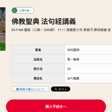
仏教全般
佛教聖典 法句経講義
B6 P486 重版（三刷・2000部） ﾔｹ ｼﾐ 背題簽少欠 表紙汚 扉前紙破 並
著者
友松圓諦
出版社
第一書房
発行日
S9
書店名
古今雑庫
書籍の購入について