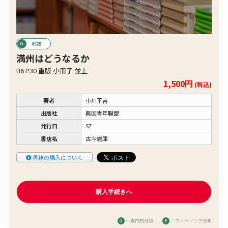
地誌
満州はどうなるか
B6 P30 重版 小冊子 並上
1,500円
(税込)
著者
小川平吉
出版社
興国青年聯盟
発行日
S7
書店名
古今雑庫
書籍の購入について
G
…専門的分類
F
…フィーリング分類