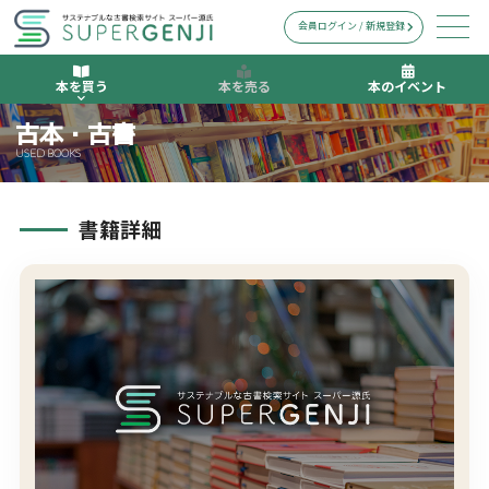
会員ログイン / 新規登録
本を買う
本を売る
本のイベント
古本・古書
USED BOOKS
書籍詳細