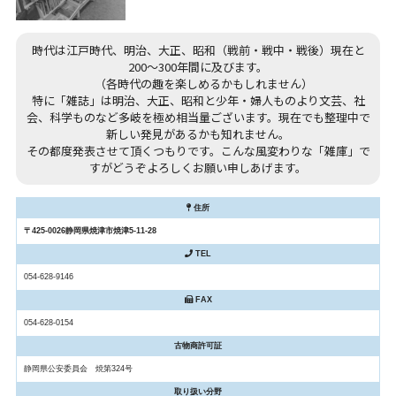
時代は江戸時代、明治、大正、昭和（戦前・戦中・戦後）現在と
200～300年間に及びます。
（各時代の趣を楽しめるかもしれません）
特に「雑誌」は明治、大正、昭和と少年・婦人ものより文芸、社
会、科学ものなど多岐を極め相当量ございます。現在でも整理中で
新しい発見があるかも知れません。
その都度発表させて頂くつもりです。こんな風変わりな「雑庫」で
すがどうぞよろしくお願い申しあげます。
住所
〒425-0026静岡県焼津市焼津5-11-28
TEL
054-628-9146
FAX
054-628-0154
古物商許可証
静岡県公安委員会 焼第324号
取り扱い分野