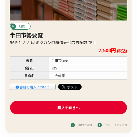
地誌
半田市勢要覧
B6 P１２２ 印 ミツカン酢醸造元他広告多数 並上
2,500円
(税込)
著者
半田市役所
発行日
S25
書店名
古今雑庫
書籍の購入について
G
…専門的分類
F
…フィーリング分類