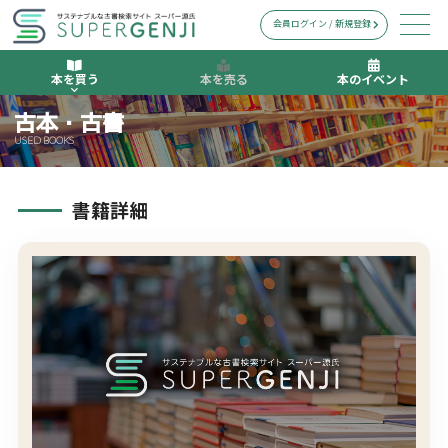
会員ログイン / 新規登録
本を買う
本を売る
本のイベント
古本・古書
USED BOOKS
書籍詳細