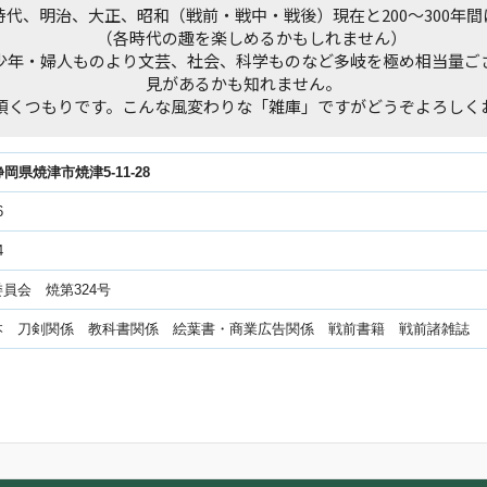
代、明治、大正、昭和（戦前・戦中・戦後）現在と200～300年
（各時代の趣を楽しめるかもしれません）
少年・婦人ものより文芸、社会、科学ものなど多岐を極め相当量ご
見があるかも知れません。
頂くつもりです。こんな風変わりな「雑庫」ですがどうぞよろしく
6静岡県焼津市焼津5-11-28
6
4
員会 焼第324号
本 刀剣関係 教科書関係 絵葉書・商業広告関係 戦前書籍 戦前諸雑誌