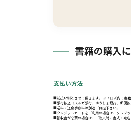
書籍の購入に
支払い方法
■前払い制とさせて頂きます。 ※７日以内に書
■銀行振込（スルガ銀行、ゆうちょ銀行、郵便振
■送料・送金手数料は別途ご負担下さい。
■クレジットカードをご利用の場合は、クレジッ
■領収書が必要の場合は、ご注文時に書式・宛名