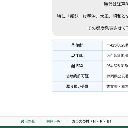
時代は江戸時
特に「雑誌」は明治、大正、昭和と
その都度発表させて
住所
〒425-002
TEL
054-628-914
FAX
054-628-015
古物商許可証
静岡県公安委
取り扱い分野
古文書・和
HOME
書籍一覧
ガラスの村（Ｈ・Ｐ・Ｂ）