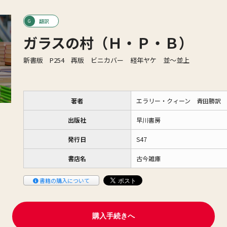
翻訳
ガラスの村（Ｈ・Ｐ・Ｂ）
新書版 P254 再版 ビニカバー 経年ヤケ 並〜並上
著者
エラリー・クィーン 青田勝訳
出版社
早川書房
発行日
S47
書店名
古今雑庫
書籍の購入について