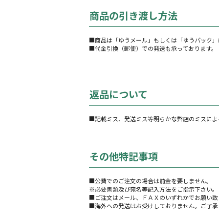
商品の引き渡し方法
■商品は「ゆうメール」もしくは「ゆうパック」
■代金引換（郵便）での発送も承っております。
返品について
■記載ミス、発送ミス等明らかな弊店のミスによ
その他特記事項
■公費でのご注文の場合は前金を要しません。
※必要書類及び宛名等記入方法をご指示下さい。
■ご注文はメール、ＦＡＸのいずれかでお願い致
■海外への発送はお受けしておりません。ご了承