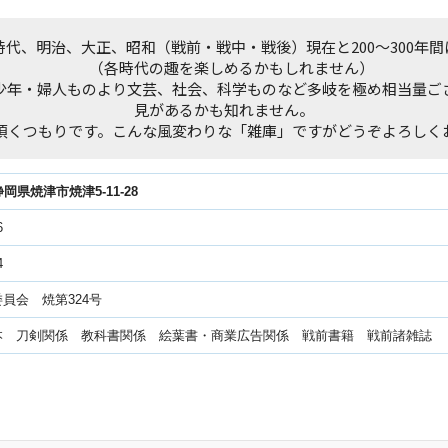
代、明治、大正、昭和（戦前・戦中・戦後）現在と200～300年
（各時代の趣を楽しめるかもしれません）
少年・婦人ものより文芸、社会、科学ものなど多岐を極め相当量ご
見があるかも知れません。
頂くつもりです。こんな風変わりな「雑庫」ですがどうぞよろしく
6静岡県焼津市焼津5-11-28
6
4
員会 焼第324号
本 刀剣関係 教科書関係 絵葉書・商業広告関係 戦前書籍 戦前諸雑誌