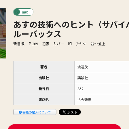
翻訳
あすの技術へのヒント（サバイ
ルーバックス
新書版 Ｐ269 初版 カバー 印 少ヤケ 並〜並上
著者
渡辺茂
出版社
講談社
発行日
S52
書店名
古今雑庫
書籍の購入について