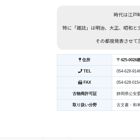
時代は江戸時
特に「雑誌」は明治、大正、昭和と
その都度発表させて
住所
〒425-002
TEL
054-628-914
FAX
054-628-015
古物商許可証
静岡県公安委
取り扱い分野
古文書・和