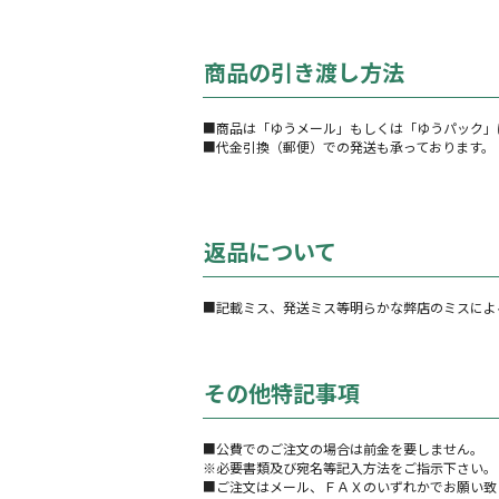
商品の引き渡し方法
■商品は「ゆうメール」もしくは「ゆうパック」
■代金引換（郵便）での発送も承っております。
返品について
■記載ミス、発送ミス等明らかな弊店のミスによ
その他特記事項
■公費でのご注文の場合は前金を要しません。
※必要書類及び宛名等記入方法をご指示下さい。
■ご注文はメール、ＦＡＸのいずれかでお願い致