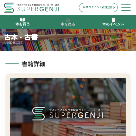
会員ログイン / 新規登録
本を買う
本を売る
本のイベント
古本・古書
USED BOOKS
書籍詳細