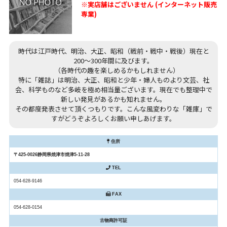
※実店舗はございません (インターネット販売
専業)
時代は江戸時代、明治、大正、昭和（戦前・戦中・戦後）現在と
200～300年間に及びます。
（各時代の趣を楽しめるかもしれません）
特に「雑誌」は明治、大正、昭和と少年・婦人ものより文芸、社
会、科学ものなど多岐を極め相当量ございます。現在でも整理中で
新しい発見があるかも知れません。
その都度発表させて頂くつもりです。こんな風変わりな「雑庫」で
すがどうぞよろしくお願い申しあげます。
住所
〒425-0026静岡県焼津市焼津5-11-28
TEL
054-628-9146
FAX
054-628-0154
古物商許可証