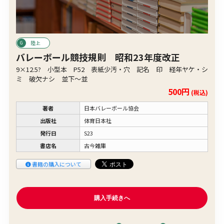
陸上
バレーボール競技規則 昭和23年度改正
9×12.5? 小型本 P52 表紙少汚・穴 記名 印 経年ヤケ・シ
ミ 破欠ナシ 並下〜並
500円
(税込)
著者
日本バレーボール協会
出版社
体育日本社
発行日
S23
書店名
古今雑庫
書籍の購入について